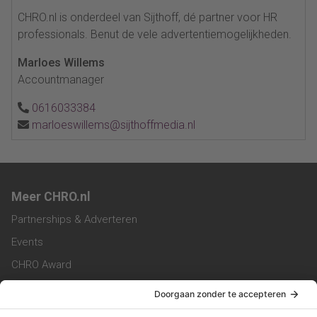
CHRO.nl is onderdeel van Sijthoff, dé partner voor HR
professionals. Benut de vele advertentiemogelijkheden.
Marloes Willems
Accountmanager
0616033384
marloeswillems@sijthoffmedia.nl
Meer CHRO.nl
Partnerships & Adverteren
Events
CHRO Award
CHRO Community
CHRO Magazine