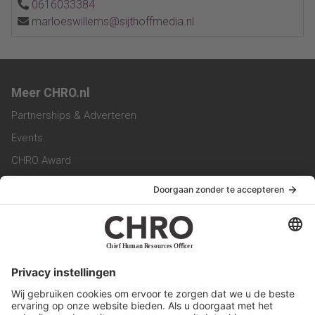
0616033384
marloeswillems@sijthoffmedia.nl
Meer CHRO.nl
Partnerships & Adverteren
Events
CHRO Award
CHRO Community
CHRO Magazine
Service & Contact
Contact
Werken bij ons
Privacy Statement