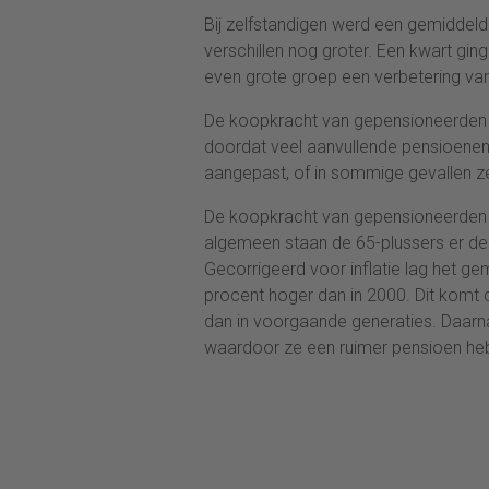
Bij zelfstandigen werd een gemiddel
verschillen nog groter. Een kwart ging
even grote groep een verbetering v
De koopkracht van gepensioneerden 
doordat veel aanvullende pensioenen n
aangepast, of in sommige gevallen z
De koopkracht van gepensioneerden w
algemeen staan de 65-plussers er des
Gecorrigeerd voor inflatie lag het g
procent hoger dan in 2000. Dit ko
dan in voorgaande generaties. Daarn
waardoor ze een ruimer pensioen h