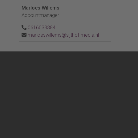
Marloes Willems
Accountmanager
0616033384
marloeswillems@sijthoffmedia.nl