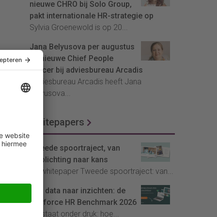
nieuwe CHRO bij Solo Group,
pakt internationale HR-strategie op
Sylvia Groenewold is op 20...
Jana Belyusova per augustus
de nieuwe Chief People
Officer bij adviesbureau Arcadis
Adviesbureau Arcadis heeft Jana
Belyusova...
Whitepapers
Tweede spoortraject, van
verplichting naar kans
De whitepaper Tweede spoortraject: van...
Van data naar inzichten: de
Youforce HR Benchmark 2026
HR staat onder druk: hoe...