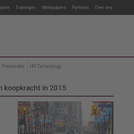
azine
Trainingen
Whitepapers
Partners
Over ons
Personalia
HR Technology
 koopkracht in 2015