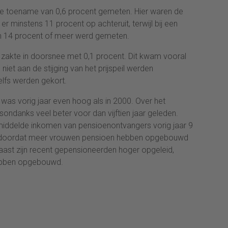
de toename van 0,6 procent gemeten. Hier waren de
 er minstens 11 procent op achteruit, terwijl bij een
an 14 procent of meer werd gemeten.
zakte in doorsnee met 0,1 procent. Dit kwam vooral
iet aan de stijging van het prijspeil werden
elfs werden gekort.
as vorig jaar even hoog als in 2000. Over het
ondanks veel beter voor dan vijftien jaar geleden.
emiddelde inkomen van pensioenontvangers vorig jaar 9
mt doordat meer vrouwen pensioen hebben opgebouwd
aast zijn recent gepensioneerden hoger opgeleid,
ebben opgebouwd.