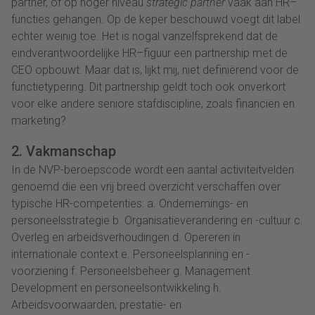
partner
, of op hoger nivea
u
strategic
partner
vaak aan HR
–
functies gehangen. Op de keper beschouwd voegt dit label
echter
weinig
toe. Het is nogal vanzelfsprekend dat de
eindverantwoordelijke HR
–
figuur een partnership met de
CEO opbouwt
.
Maar
dat
is,
lijkt mij,
niet
definiërend
voor de
functietypering. Dit partnership geldt toch ook onverkort
voor elke andere
seniore
stafdiscipline
, zoals
financiën
en
marketing
?
2. Vakmanschap
In de NVP-beroepscode wordt een aantal activiteitvelden
genoemd die een vrij breed overzicht verschaffen over
typische HR-competenties: a. Ondernemings- en
personeelsstrategie b. Organisatieverandering en -cultuur c.
Overleg en arbeidsverhoudingen d. Opereren in
internationale context e. Personeelsplanning en -
voorziening f. Personeelsbeheer g. Management
Development en personeelsontwikkeling h.
Arbeidsvoorwaarden, prestatie- en