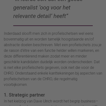
generalist
‘
oog voor het
relevante detail
’
heeft”
Inderdaad slooft men zich in profielschetsen wel eens
bovenmatig uit en worden
tamelijk
hoogstaande en/of
abstracte doelen beschreven.
Met
een profielschets zou je
de
raison
d’
ê
tre
van een functie helder
willen markeren
, en
deze
differentiëren
d maken
zodat
meer
en minder
geschikte kandidaten
duidelijk worden
onderscheiden.
Dat
is niet elke profielschets gegeven
, ook niet die voor de
CHRO
.
Onderstaand
enkele
kanttekeningen bij aspecten van
profielschetsen van de CHRO, die regelmatig
voorbijkomen
.
1. Strategic partner
In het kielzog van Dave Ulrich wordt
het
begrip
business
–