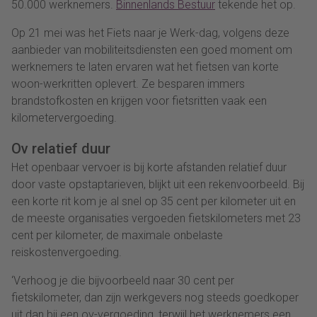
50.000 werknemers.
Binnenlands Bestuur
tekende het op.
Op 21 mei was het Fiets naar je Werk-dag, volgens deze
aanbieder van mobiliteitsdiensten een goed moment om
werknemers te laten ervaren wat het fietsen van korte
woon-werkritten oplevert. Ze besparen immers
brandstofkosten en krijgen voor fietsritten vaak een
kilometervergoeding.
Ov relatief duur
Het openbaar vervoer is bij korte afstanden relatief duur
door vaste opstaptarieven, blijkt uit een rekenvoorbeeld. Bij
een korte rit kom je al snel op 35 cent per kilometer uit en
de meeste organisaties vergoeden fietskilometers met 23
cent per kilometer, de maximale onbelaste
reiskostenvergoeding.
‘Verhoog je die bijvoorbeeld naar 30 cent per
fietskilometer, dan zijn werkgevers nog steeds goedkoper
uit dan bij een ov-vergoeding, terwijl het werknemers een