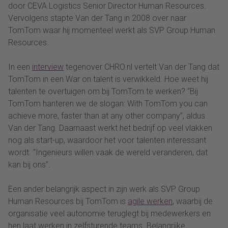
door CEVA Logistics Senior Director Human Resources.
Vervolgens stapte Van der Tang in 2008 over naar
TomTom waar hij momenteel werkt als SVP Group Human
Resources.
In een
interview
tegenover CHRO.nl vertelt Van der Tang dat
TomTom in een War on talent is verwikkeld. Hoe weet hij
talenten te overtuigen om bij TomTom te werken? “Bij
TomTom hanteren we de slogan: With TomTom you can
achieve more, faster than at any other company”, aldus
Van der Tang. Daarnaast werkt het bedrijf op veel vlakken
nog als start-up, waardoor het voor talenten interessant
wordt. “Ingenieurs willen vaak de wereld veranderen, dat
kan bij ons”.
Een ander belangrijk aspect in zijn werk als SVP Group
Human Resources bij TomTom is
agile werken
, waarbij de
organisatie veel autonomie teruglegt bij medewerkers en
hen laat werken in zelfsturende teams. Belangrijke