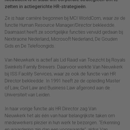
zetten in actiegerichte HR-strategieën.
Ze is haar carrière begonnen bij MCI WorldCom, waar ze de
functie Human Resource Manager/Director bekleedde.
Daarnaast heeft ze soortgelijke functies vervuld gedaan bij
Nextiraone Nederland, Microsoft Nederland, De Gouden
Gids en De Telefoongids.
Van Nieuwkerk is actief als Lid Raad van Toezicht bij Royals
Swinkels Family Brewers. Daarvoor werkte Van Nieuwkerk
bij ISS Facility Services, waar ze ook de functie van HR
Director bekleedde. In 1991 heeft ze de opleiding Master
of Law, Civil Law and Business Law afgerond aan de
Universiteit van Leiden.
In haar vorige functie als HR Director zag Van
Nieuwkerk het als één van haar belangrijkste taken om
medewerkers plezier in hun werk te bezorgen. “Erkenning
en waardering zijn dan een voorwaarde”, aldus Van