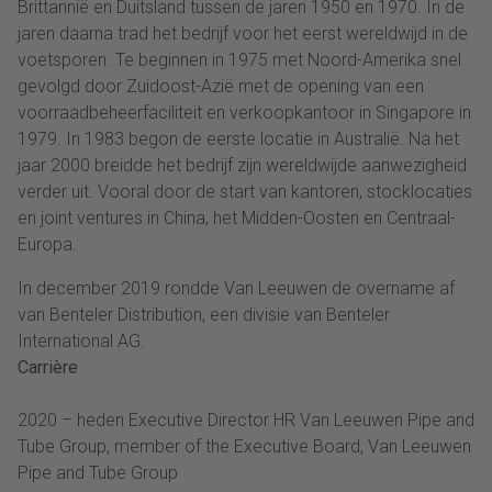
Brittannië en Duitsland tussen de jaren 1950 en 1970. In de
jaren daarna trad het bedrijf voor het eerst wereldwijd in de
voetsporen. Te beginnen in 1975 met Noord-Amerika snel
gevolgd door Zuidoost-Azië met de opening van een
voorraadbeheerfaciliteit en verkoopkantoor in Singapore in
1979. In 1983 begon de eerste locatie in Australië. Na het
jaar 2000 breidde het bedrijf zijn wereldwijde aanwezigheid
verder uit. Vooral door de start van kantoren, stocklocaties
en joint ventures in China, het Midden-Oosten en Centraal-
Europa.
In december 2019 rondde Van Leeuwen de overname af
van Benteler Distribution, een divisie van Benteler
International AG.
Carrière
2020 – heden Executive Director HR Van Leeuwen Pipe and
Tube Group, member of the Executive Board, Van Leeuwen
Pipe and Tube Group