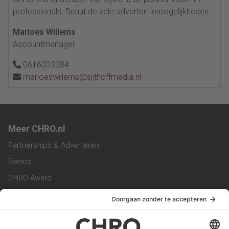
professionals. Benut de vele advertentiemogelijkheden.
Marloes Willems
Accountmanager
0616033384
marloeswillems@sijthoffmedia.nl
Meer CHRO.nl
Partnerships & Adverteren
Events
CHRO Award
CHRO Community
CHRO Magazine
Service & Contact