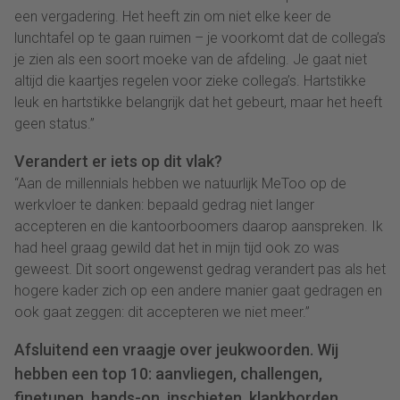
een vergadering. Het heeft zin om niet elke keer de
lunchtafel op te gaan ruimen – je voorkomt dat de collega’s
je zien als een soort moeke van de afdeling. Je gaat niet
altijd die kaartjes regelen voor zieke collega’s. Hartstikke
leuk en hartstikke belangrijk dat het gebeurt, maar het heeft
geen status.”
Verandert er iets op dit vlak?
“Aan de millennials hebben we natuurlijk MeToo op de
werkvloer te danken: bepaald gedrag niet langer
accepteren en die kantoorboomers daarop aanspreken. Ik
had heel graag gewild dat het in mijn tijd ook zo was
geweest. Dit soort ongewenst gedrag verandert pas als het
hogere kader zich op een andere manier gaat gedragen en
ook gaat zeggen: dit accepteren we niet meer.”
Afsluitend een vraagje over jeukwoorden. Wij
hebben een top 10: aanvliegen, challengen,
finetunen, hands-on, inschieten, klankborden,