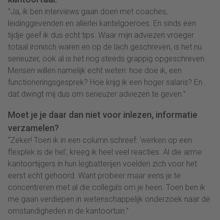
“Ja, ik ben interviews gaan doen met coaches,
leidinggevenden en allerlei kantelgoeroes. En sinds een
tijdje geef ik dus echt tips. Waar mijn adviezen vroeger
totaal ironisch waren en op de lach geschreven, is het nu
serieuzer, ook al is het nog steeds grappig opgeschreven.
Mensen willen namelijk echt weten: hoe doe ik, een
functioneringsgesprek? Hoe krijg ik een hoger salaris? En
dat dwingt mij dus om serieuzer adviezen te geven.”
Moet je je daar dan niet voor inlezen, informatie
verzamelen?
“Zeker! Toen ik in een column schreef: ‘werken op een
flexplek is de hel’, kreeg ik heel veel reacties. Al die arme
kantoortijgers in hun legbatterijen voelden zich voor het
eerst echt gehoord. Want probeer maar eens je te
concentreren met al die collega’s om je heen. Toen ben ik
me gaan verdiepen in wetenschappelijk onderzoek naar de
omstandigheden in de kantoortuin.”