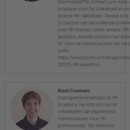
IntermediairPW, schreef over werk 
loopbaan voor De Volkskrant en vo
diverse HR-vakbladen. Tevens is hij
(co)auteur van verschillende boeke
over HR-thema’s; onder andere "HR
analytics, waarde creëren met data
AI" Voor de meest recente (4e herz
editie:
https://www.boom.nl/management
20039_HR-analytics).
Ruud Coumans
Is programmamanager bij HR
Academy. Hij richt zich op het
ontwikkelen van inspirerende
masterclasses voor HR-
professionals. Zijn interesse