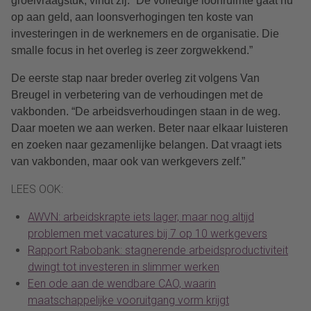
groeivraagstuk, vindt zij. “De volledige loonruimte gaat nu
op aan geld, aan loonsverhogingen ten koste van
investeringen in de werknemers en de organisatie. Die
smalle focus in het overleg is zeer zorgwekkend.”
De eerste stap naar breder overleg zit volgens Van
Breugel in verbetering van de verhoudingen met de
vakbonden. “De arbeidsverhoudingen staan in de weg.
Daar moeten we aan werken. Beter naar elkaar luisteren
en zoeken naar gezamenlijke belangen. Dat vraagt iets
van vakbonden, maar ook van werkgevers zelf.”
LEES OOK:
AWVN: arbeidskrapte iets lager, maar nog altijd
problemen met vacatures bij 7 op 10 werkgevers
Rapport Rabobank: stagnerende arbeidsproductiviteit
dwingt tot investeren in slimmer werken
Een ode aan de wendbare CAO, waarin
maatschappelijke vooruitgang vorm krijgt