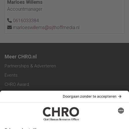
Marloes Willems
Accountmanager
0616033384
marloeswillems@sijthoffmedia.nl
Meer CHRO.nl
Partnerships & Adverteren
Events
CHRO Award
CHRO Community
CHRO Magazine
Service & Contact
Contact