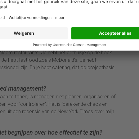
chten toepassen om hun eigen organisaties
aktische aanknopingspunten?
voor soort organisatie je echt bent. Als je een
n businessschool te leiden, zoals ooit gebeurde, zul
rliezen.
, zelfs in dezelfde branche, kunnen op heel
 Neem restaurants. Je hebt het eethuisje op de hoek
 Je hebt fastfood zoals McDonald’s. Je hebt
sioneel zijn. En je hebt catering, dat op projectbasis
 goed management?
aan te tonen, is managen niet plannen, organiseren of
den voor ‘controleren’. Het is ‘berekende chaos en
en uit een recensie van de New York Times over mijn
et begrijpen over hoe effectief te zijn?