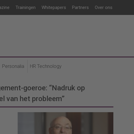
azine
Trainingen
Whitepapers
Partners
Over ons
Personalia
HR Technology
ement-goeroe: “Nadruk op
eel van het probleem”