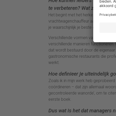
Hoe kunnen leiders deze inzi
te verbeteren? Wat zijn de pr
Het begint met het herkennen van wat 
vrachtwagenchauffeur aanneemt om ee
je waarschijnlijk je beste docenten ve
Verschillende vormen van organisaties
verschillende manieren functioneren.
dat wordt bestuurd door de eigenaar.
gastronomische restaurants die profes
werkt.
Hoe definieer je uiteindelijk
Zoals ik in mijn werk heb geprobeerd 
coördineren – dat zijn allemaal woor
gecontroleerde wanorde’, om te citer
eerste boek.
Dus wat is het dat managers ni