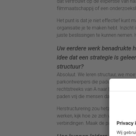
dat vertrouwt op de expertise van haa
filmmaatschappij of een onderzoeks
Het punt is dat je niet effectief kunt
organisatie je te maken hebt. Inzicht
juiste beslissingen te kunnen nemen. H
Uw eerdere werk benadrukte he
idee dat een strategie is gelee
structuur?
Absoluut. We leren structuur, we moe
parkontwerpers die paden ontwerpen
rechtstreeks van A naar B en creëre
paden vrij die mensen daadwerkelijk
Herstructurering zou hetzelfde prin
werken, kijk hoe ze zich van nature v
verbindingen. Maak de paden vrij!