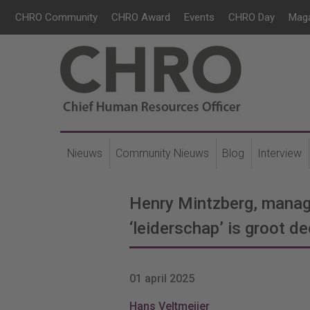
CHRO Community
CHRO Award
Events
CHRO Day
Mag
Nieuws
Community Nieuws
Blog
Interview
Henry Mintzberg, manag
‘leiderschap’ is groot d
01 april 2025
Hans Veltmeijer