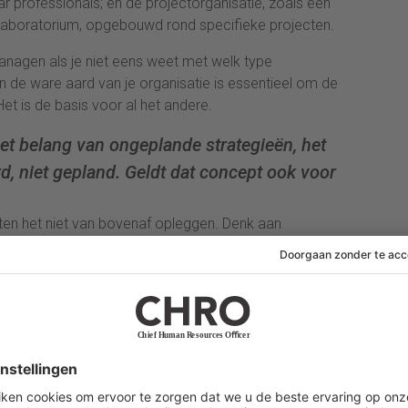
r professionals; en de projectorganisatie, zoals een
laboratorium, opgebouwd rond specifieke projecten.
 managen als je niet eens weet met welk type
 in de ware aard van je organisatie is essentieel om de
et is de basis voor al het andere.
t belang van ongeplande strategieën, het
rd, niet gepland. Geldt dat concept ook voor
ten het niet van bovenaf opleggen. Denk aan
 in een S-bocht, maar vervolgens lopen mensen
n hun eigen paden. De slimme parkontwerper maakt de
 bewandelen.
cipe moeten volgen: geef mensen de kans om samen te
erbinden en bouw dan de structuur rond die