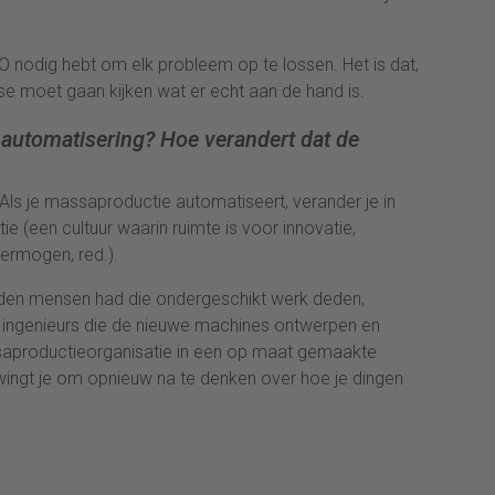
EO nodig hebt om elk probleem op te lossen. Het is dat,
tse moet gaan kijken wat er echt aan de hand is.
 automatisering? Hoe verandert dat de
ls je massaproductie automatiseert, verander je in
ie (een cultuur waarin ruimte is voor innovatie,
vermogen, red.).
nden mensen had die ondergeschikt werk deden,
r ingenieurs die de nieuwe machines ontwerpen en
aproductieorganisatie in een op maat gemaakte
wingt je om opnieuw na te denken over hoe je dingen