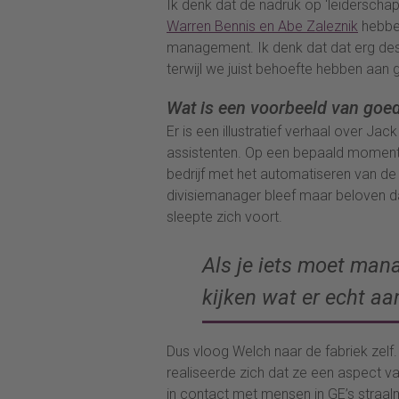
Ik denk dat de nadruk op ‘leiderscha
Warren Bennis en Abe Zaleznik
hebben
management. Ik denk dat dat erg destr
terwijl we juist behoefte hebben aa
Wat is een voorbeeld van go
Er is een illustratief verhaal over Jac
assistenten. Op een bepaald moment, 
bedrijf met het automatiseren van de
divisiemanager bleef maar beloven d
sleepte zich voort.
Als je iets moet mana
kijken wat er echt aa
Dus vloog Welch naar de fabriek zelf
realiseerde zich dat ze een aspect v
in contact met mensen in GE’s straal