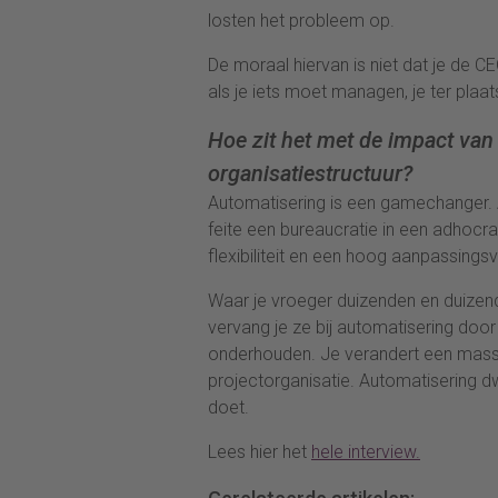
losten het probleem op.
De moraal hiervan is niet dat je de C
als je iets moet managen, je ter plaa
Hoe zit het met de impact van
organisatiestructuur?
Automatisering is een gamechanger. A
feite een bureaucratie in een adhocrat
flexibiliteit en een hoog aanpassings
Waar je vroeger duizenden en duize
vervang je ze bij automatisering doo
onderhouden. Je verandert een mass
projectorganisatie. Automatisering d
doet.
Lees hier het
hele interview.