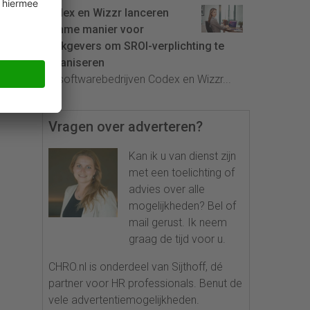
Codex en Wizzr lanceren
slimme manier voor
werkgevers om SROI-verplichting te
organiseren
De softwarebedrijven Codex en Wizzr...
Vragen over adverteren?
Kan ik u van dienst zijn
met een toelichting of
advies over alle
mogelijkheden? Bel of
mail gerust. Ik neem
graag de tijd voor u.
CHRO.nl is onderdeel van Sijthoff, dé
partner voor HR professionals. Benut de
vele advertentiemogelijkheden.