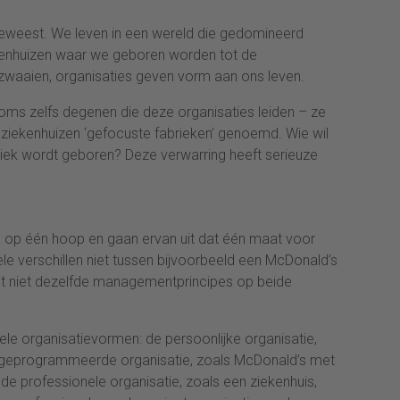
eweest. We leven in een wereld die gedomineerd
kenhuizen waar we geboren worden tot de
zwaaien, organisaties geven vorm aan ons leven.
oms zelfs degenen die deze organisaties leiden – ze
ziekenhuizen ‘gefocuste fabrieken’ genoemd. Wie wil
briek wordt geboren? Deze verwarring heeft serieuze
s op één hoop en gaan ervan uit dat één maat voor
le verschillen niet tussen bijvoorbeeld een McDonald’s
nt niet dezelfde managementprincipes op beide
tele organisatievormen: de persoonlijke organisatie,
 geprogrammeerde organisatie, zoals McDonald’s met
e professionele organisatie, zoals een ziekenhuis,