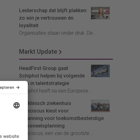
Leiderschap dat blijft plakken:
zo win je vertrouwen én
loyaliteit
Organisaties staan onder druk. De...
Markt Update
HeadFirst Group gaat
Schiphol helpen bij volgende
stap in talentstrategie
Schiphol heeft na een Europese...
Topklinisch ziekenhuis
Franciscus kiest voor
InPlanning voor toekomstbestendige
personeelsplanning
Franciscus, een van de grootste...