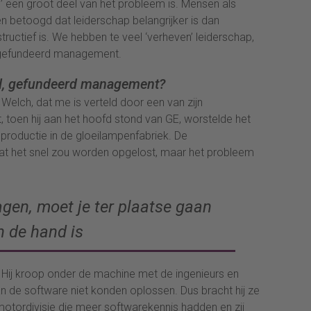
p’ een groot deel van het probleem is. Mensen als
 betoogd dat leiderschap belangrijker is dan
uctief is. We hebben te veel ‘verheven’ leiderschap,
n gefundeerd management.
ed, gefundeerd management?
k Welch, dat me is verteld door een van zijn
toen hij aan het hoofd stond van GE, worstelde het
 productie in de gloeilampenfabriek. De
at het snel zou worden opgelost, maar het probleem
gen, moet je ter plaatse gaan
n de hand is
. Hij kroop onder de machine met de ingenieurs en
an de software niet konden oplossen. Dus bracht hij ze
motordivisie die meer softwarekennis hadden en zij