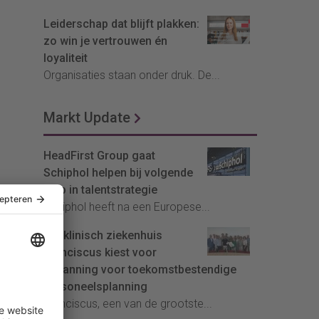
Leiderschap dat blijft plakken:
zo win je vertrouwen én
loyaliteit
Organisaties staan onder druk. De...
Markt Update
HeadFirst Group gaat
Schiphol helpen bij volgende
stap in talentstrategie
Schiphol heeft na een Europese...
Topklinisch ziekenhuis
Franciscus kiest voor
InPlanning voor toekomstbestendige
personeelsplanning
Franciscus, een van de grootste...