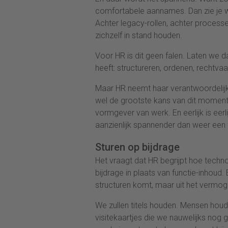
comfortabele aannames. Dan zie je w
Achter legacy-rollen, achter process
zichzelf in stand houden.
Voor HR is dit geen falen. Laten we d
heeft: structureren, ordenen, rechtv
Maar HR neemt haar verantwoordelijkh
wel de grootste kans van dit moment 
vormgever van werk. En eerlijk is eerli
aanzienlijk spannender dan weer een f
Sturen op bijdrage
Het vraagt dat HR begrijpt hoe techno
bijdrage in plaats van functie-inhoud.
structuren komt, maar uit het vermo
We zullen titels houden. Mensen houd
visitekaartjes die we nauwelijks nog 