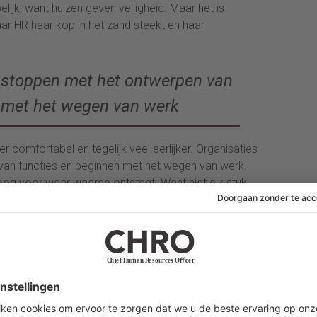
elijk, want huizen geven veiligheid. Maar het is
 waar HR haar kop in het zand steekt en haar
 stoppen met het ontwerpen van
 met het wegen van werk
r comfortabel en tegelijk veel eerlijker. Organisaties
an functies en beginnen met het wegen van werk.
oog voor waar waarde ontstaat. Want niet elk stuk
dvoerder, salesmedewerker of HRBP zal niet altijd
mpelweg minder dan het jaar ervoor. Dat erkennen is
r een voorwaarde om eerlijk naar werk te kijken.
n meer
wat is deze rol? Maar: welk werk doet er nu toe, en