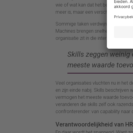
wie of wat kan dat het beste doen? 
meer is, maar een verschuivend portfo
Sommige taken verdwijnen in automati
Machines brengen snelheid en schaal
organisatie zit in die interactie.
Skills zeggen weinig
meeste waarde toevo
Veel organisaties vluchten nu in het d
en zijn einde nabij. Skills beschrijv
vermogen het meeste waarde toevoeg
veranderen die skills zelf ook razend
confronterender: van capability naar 
Verantwoordelijkheid van HR
En daar wordt het spannend. Want zo