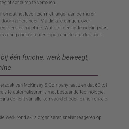
 begint scheuren te vertonen.
 omdat het leven zich niet langer aan de muren
 door kamers heen. Via digitale gangen, over
sen mens en machine. Wat ooit een nette indeling was,
rs allang andere routes lopen dan de architect ooit
bij één functie, werk beweegt,
hine
derzoek van McKinsey & Company laat zien dat 60 tot
eels te automatiseren is met bestaande technologie.
ijna de helft van alle kernvaardigheden binnen enkele
die werk rond skills organiseren sneller reageren op