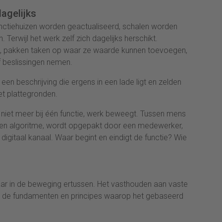
dagelijks
unctiehuizen worden geactualiseerd, schalen worden
 Terwijl het werk zelf zich dagelijks herschikt.
, pakken taken op waar ze waarde kunnen toevoegen,
 beslissingen nemen.
n beschrijving die ergens in een lade ligt en zelden
t plattegronden.
t niet meer bij één functie, werk beweegt. Tussen mens
 een algoritme, wordt opgepakt door een medewerker,
 digitaal kanaal. Waar begint en eindigt de functie? Wie
aar in de beweging ertussen. Het vasthouden aan vaste
 in de fundamenten en principes waarop het gebaseerd