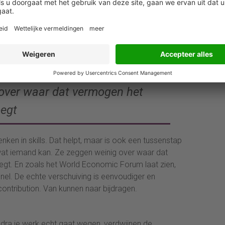
Dat betekent dat werk geen vaste bundel van taken
lio van bijdragen.
sering, andere vragen juist meer menselijkheid.
, mensen brengen oordeel en betekenis. De echte
 over waar dat vermogen het
egt
enken in skills. Dat helpt, maar is ook een tussenstap
en wat iemand kan. Ze zeggen weinig over waar dat
t. En zoals het World Economic Forum laat zien,
snel. De echte verschuiving is eenvoudiger en
contribution. Van kunnen naar bijdragen.
dra je werk echt gaat wegen, verdwijnen de