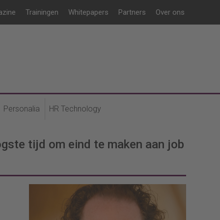
azine
Trainingen
Whitepapers
Partners
Over ons
Personalia
HR Technology
ogste tijd om eind te maken aan job