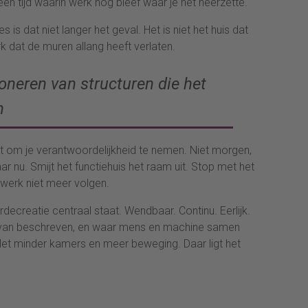
een tijd waarin werk nog bleef waar je het neerzette.
s dat niet langer het geval. Het is niet het huis dat
rk dat de muren allang heeft verlaten.
oneren van structuren die het
n
nt om je verantwoordelijkheid te nemen. Niet morgen,
r nu. Smijt het functiehuis het raam uit. Stop met het
 werk niet meer volgen.
ecreatie centraal staat. Wendbaar. Continu. Eerlijk.
 van beschreven, en waar mens en machine samen
Met minder kamers en meer beweging. Daar ligt het