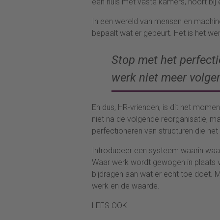
een huis met vaste kamers, hoort bij 
In een wereld van mensen en machines i
bepaalt wat er gebeurt. Het is het we
Stop met het perfecti
werk niet meer volge
En dus, HR-vrienden, is dit het mome
niet na de volgende reorganisatie, maa
perfectioneren van structuren die het
Introduceer een systeem waarin waard
Waar werk wordt gewogen in plaats
bijdragen aan wat er echt toe doet. 
werk en de waarde.
LEES OOK: