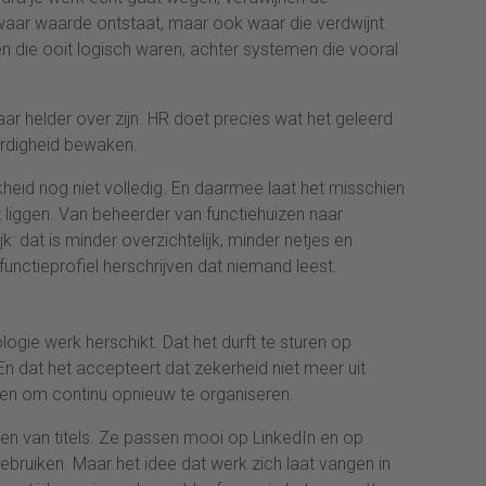
aar waarde ontstaat, maar ook waar die verdwijnt.
en die ooit logisch waren, achter systemen die vooral
aar helder over zijn. HR doet precies wat het geleerd
aardigheid bewaken.
eid nog niet volledig. En daarmee laat het misschien
liggen. Van beheerder van functiehuizen naar
jk: dat is minder overzichtelijk, minder netjes en
unctieprofiel herschrijven dat niemand leest.
logie werk herschikt. Dat het durft te sturen op
 En dat het accepteert dat zekerheid niet meer uit
gen om continu opnieuw te organiseren.
en van titels. Ze passen mooi op LinkedIn en op
gebruiken. Maar het idee dat werk zich laat vangen in