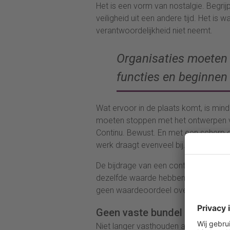
Het is een vorm van nostalgie. Begrijp
veiligheid uit een andere tijd. Het is
verantwoordelijkheid niet neemt.
Organisaties moeten
functies en beginnen
Wat ervoor in de plaats komt, is minde
moeten stoppen met het ontwerpen v
Continu. Bewust. En met een scherp 
werk draagt evenveel bij.
De bijdrage van een controller, woor
dezelfde waarde hebben — en soms si
geen waardeoordeel over mensen, maa
Geen vaste bundel van take
Niet langer vasthouden aan de vraag: 