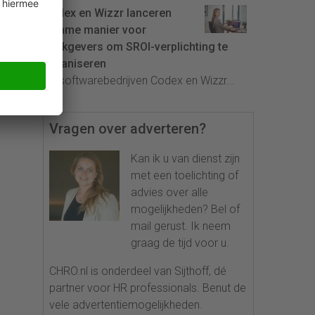
Codex en Wizzr lanceren
slimme manier voor
werkgevers om SROI-verplichting te
organiseren
De softwarebedrijven Codex en Wizzr...
Vragen over adverteren?
Kan ik u van dienst zijn
met een toelichting of
advies over alle
mogelijkheden? Bel of
mail gerust. Ik neem
graag de tijd voor u.
CHRO.nl is onderdeel van Sijthoff, dé
partner voor HR professionals. Benut de
vele advertentiemogelijkheden.