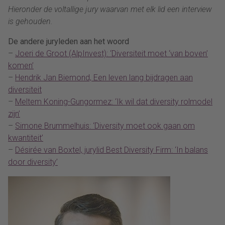
Hieronder de voltallige jury waarvan met elk lid een interview
is gehouden.
De andere juryleden aan het woord
–
Joeri de Groot (AlpInvest): ‘Diversiteit moet ‘van boven’
komen’
–
Hendrik Jan Biemond, Een leven lang bijdragen aan
diversiteit
–
Meltem Koning-Gungormez: ‘Ik wil dat diversity rolmodel
zijn’
–
Simone Brummelhuis: ‘Diversity moet ook gaan om
kwantiteit’
–
Désirée van Boxtel, jurylid Best Diversity Firm: ‘In balans
door diversity’