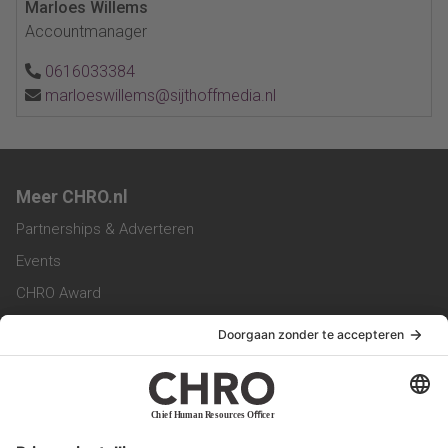
Marloes Willems
Accountmanager
0616033384
marloeswillems@sijthoffmedia.nl
Meer CHRO.nl
Partnerships & Adverteren
Events
CHRO Award
CHRO Community
CHRO Magazine
Service & Contact
Contact