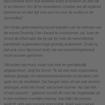
bijvoorbeeld door wat kinderen lezen in boeken en zien op
tv en internet. Om dit te veranderen, moeten we dit expliciet
benoemen en hier ligt ook een rol voor de ouders in de
opvoeding.”
Om straks
greenwashing
bij het bepalen van de winnaar van
de eerste Diversity Firm Award te voorkomen, zal Joeri de
Groot de informatie die hij van én over de verschillende
kandidaat-organisaties krijgt grondig analyseren. Zoals hij
dat ook voor AlpInvest doet, als een investeringsbesluit
moet worden genomen.
“Woorden zijn mooi, maar ook snel en gemakkelijk
uitgesproken”, zegt De Groot. “Ik wil zíen wat organisaties
hebben gedaan om diversiteitsdoeleinden te bereiken, het
gaat om de resultaten. Die hangen weer af van wat seniors
uitdragen, want het moet ‘van boven’ komen. Als dat niet –
of niet oprecht – gebeurt, mondt dit voor de organisatie uit
in een extreem moeilijke journey. Dan blijkt die journey
wellicht zelfs een
mission impossible
. Want veel roepen,