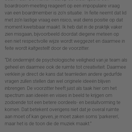
boardroom-meeting reageert op een impopulaire vraag
van een boardmember is zo’n situatie. In feite neemt dat lid
met zo’n lastige vraag een risico, wat diens positie op dat
moment kwetsbaar maakt. Ik heb dat in de praktijk vaker
zien misgaan, bijvoorbeeld doordat diegene meteen op
een niet respectvolle wijze wordt weggezet en daarmee in
feite wordt
kaltgestellt
door de voorzitter.
“Dit ondermijnt de psychologische veiligheid van je team als
geheel en daarmee ook de ruimte tot creativiteit. Daarmee
verklein je direct de kans dat teamleden andere gedurfde
vragen zullen stellen dan wel originele ideeën blijven
inbrengen. De voorzitter heeft juist als taak hier om het
spectrum aan ideeën en visies in beeld te krijgen om
zodoende tot een betere oordeels- en besluitvorming te
komen. Dat betekent overigens niet dat je overal ruimte
aan moet of kan geven, je moet zaken soms ‘parkeren’,
maar het is de toon die de muziek maakt.”