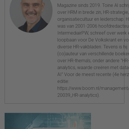
Magazine sinds 2019. Toine Al schrij
over HRM in brede zin, HR-strategie,
organisatiecultuur en leiderschap. Hi
was van 2001-2006 hoofdredacteu
IntermediairPW, schreef over werk 
loopbaan voor De Volkskrant en vo
diverse HR-vakbladen. Tevens is hij
(co)auteur van verschillende boeke
over HR-thema’s; onder andere "HR
analytics, waarde creëren met data
AI" Voor de meest recente (4e herz
editie:
https://www.boom.nl/management
20039_HR-analytics).