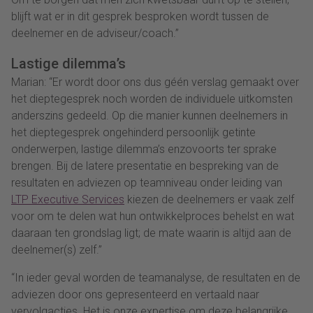
blijft wat er in dit gesprek besproken wordt tussen de
deelnemer en de adviseur/coach.”
Lastige dilemma’s
Marian: “Er wordt door ons dus géén verslag gemaakt over
het dieptegesprek noch worden de individuele uitkomsten
anderszins gedeeld. Op die manier kunnen deelnemers in
het dieptegesprek ongehinderd persoonlijk getinte
onderwerpen, lastige dilemma’s enzovoorts ter sprake
brengen. Bij de latere presentatie en bespreking van de
resultaten en adviezen op teamniveau onder leiding van
LTP Executive Services
kiezen de deelnemers er vaak zelf
voor om te delen wat hun ontwikkelproces behelst en wat
daaraan ten grondslag ligt; de mate waarin is altijd aan de
deelnemer(s) zelf.”
“In ieder geval worden de teamanalyse, de resultaten en de
adviezen door ons gepresenteerd en vertaald naar
vervolgacties. Het is onze expertise om deze belangrijke