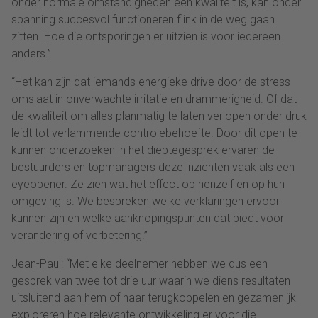
onder normale omstandigheden een kwaliteit is, kan onder
spanning succesvol functioneren flink in de weg gaan
zitten. Hoe die ontsporingen er uitzien is voor iedereen
anders.”
“Het kan zijn dat iemands energieke drive door de stress
omslaat in onverwachte irritatie en drammerigheid. Of dat
de kwaliteit om alles planmatig te laten verlopen onder druk
leidt tot verlammende controlebehoefte. Door dit open te
kunnen onderzoeken in het dieptegesprek ervaren de
bestuurders en topmanagers deze inzichten vaak als een
eyeopener. Ze zien wat het effect op henzelf en op hun
omgeving is. We bespreken welke verklaringen ervoor
kunnen zijn en welke aanknopingspunten dat biedt voor
verandering of verbetering.”
Jean-Paul: “Met elke deelnemer hebben we dus een
gesprek van twee tot drie uur waarin we diens resultaten
uitsluitend aan hem of haar terugkoppelen en gezamenlijk
exploreren hoe relevante ontwikkeling er voor die