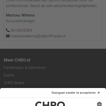
CHRO.nl is onderdeel van Sijthoff, dé partner voor HR
professionals. Benut de vele advertentiemogelijkheden.
Marloes Willems
Accountmanager
0616033384
marloeswillems@sijthoffmedia.nl
Meer CHRO.nl
Partnerships & Adverteren
Events
CHRO Award
CHRO Community
CHRO Magazine
Service & Contact