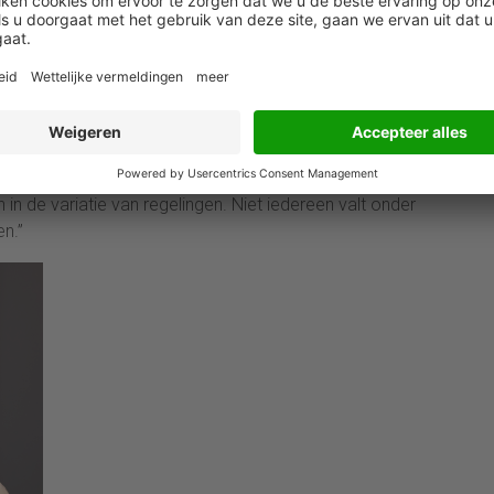
unt binnen HR bij NN Group, stelt Loeve vast. “We
 medewerkers helpt antwoorden te vinden op HR-
hoe vraag ik ouderschapsverlof aan?’
 landen
ennisartikelen en ververst elke nacht automatisch de
 relatief eenvoudig, maar de uitdaging zat in de
in de variatie van regelingen. Niet iedereen valt onder
n.”