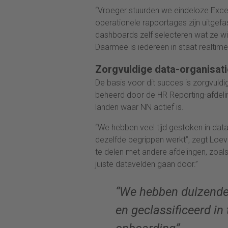
“Vroeger stuurden we eindeloze Excel-li
operationele rapportages zijn uitgef
dashboards zelf selecteren wat ze wil
Daarmee is iedereen in staat realtime 
Zorgvuldige data-organisati
De basis voor dit succes is zorgvuld
beheerd door de HR Reporting-afdelin
landen waar NN actief is.
“We hebben veel tijd gestoken in data
dezelfde begrippen werkt”, zegt Loev
te delen met andere afdelingen, zoal
juiste datavelden gaan door.”
“We hebben duizende
en geclassificeerd in 