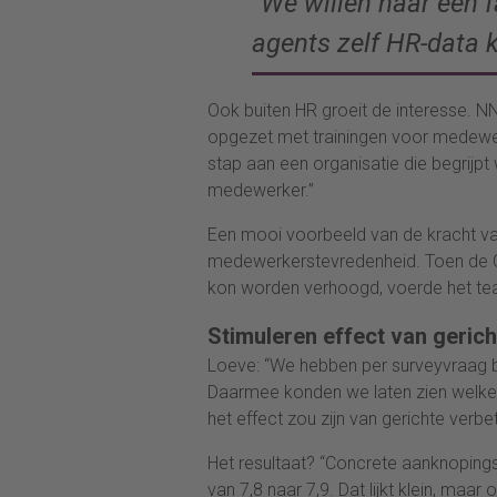
“We willen naar een 
agents zelf HR-data 
Ook buiten HR groeit de interesse. 
opgezet met trainingen voor medewe
stap aan een organisatie die begrijpt
medewerker.”
Een mooi voorbeeld van de kracht va
medewerkerstevredenheid. Toen de 
kon worden verhoogd, voerde het tea
Stimuleren effect van geric
Loeve: “We hebben per surveyvraag b
Daarmee konden we laten zien welke
het effect zou zijn van gerichte verbe
Het resultaat? “Concrete aanknopin
van 7,8 naar 7,9. Dat lijkt klein, maar 