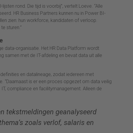
jsten rond. Die tijd is voorbij”, vertelt Loeve. “Alle
aseerd. HR Business Partners kunnen nu in Power BI-
len zien: hun workforce, kandidaten of verloop.
te sturen.”
e
ige data-organisatie. Het HR Data Platform wordt
g samen met de IT-afdeling en bevat data uit alle
definities en datalineage, zodat iedereen met
e. “Daarnaast is er een proces opgezet om data veilig
s IT, compliance en facilitymanagement. Alleen de
n tekstmeldingen geanalyseerd
thema’s zoals verlof, salaris en