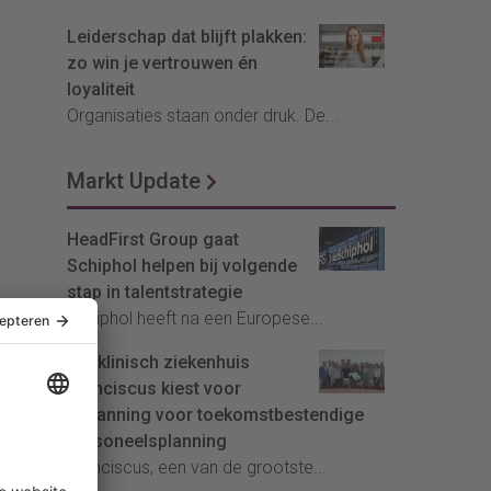
Leiderschap dat blijft plakken:
zo win je vertrouwen én
loyaliteit
Organisaties staan onder druk. De...
Markt Update
HeadFirst Group gaat
Schiphol helpen bij volgende
stap in talentstrategie
Schiphol heeft na een Europese...
Topklinisch ziekenhuis
Franciscus kiest voor
InPlanning voor toekomstbestendige
personeelsplanning
Franciscus, een van de grootste...