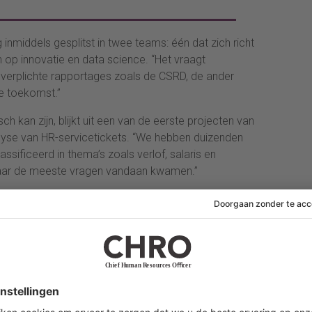
 inmiddels gesplitst in twee teams: één dat zich richt
op innovatie en data science. “Het vraagt
n verplichte rapportages zoals de CSRD, de ander
e toekomst.”
h kan zijn, blijkt uit een van de eerste projecten van
yse van HR-servicetickets. “We hebben duizenden
sificeerd in thema’s zoals verlof, salaris en
ar de meeste vragen vandaan kwamen.”
ssant, maar ook direct bruikbaar. “De collega’s die
ices herkenden de patronen en gebruikten de inzichten
later vroegen zij zelf of we het opnieuw wilden doen.”
en in andere landen deze methode. “Dat is precies wat
lpt.”