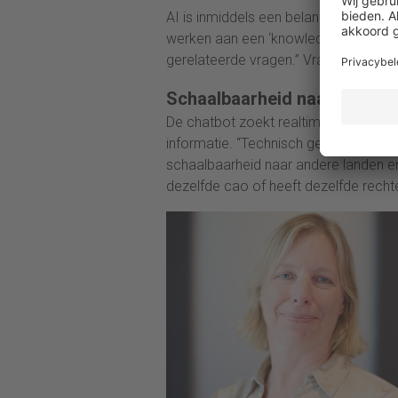
AI is inmiddels een belangrijk speerp
werken aan een ‘knowledge bot’ die
gerelateerde vragen.” Vragen zoals ‘
Schaalbaarheid naar andere
De chatbot zoekt realtime in de HR-k
informatie. “Technisch gezien was het
schaalbaarheid naar andere landen en 
dezelfde cao of heeft dezelfde rechte