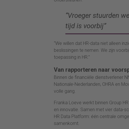
“Vroeger stuurden we 
tijd is voorbij”
“We willen dat HR-data niet alleen in
beslissingen te nemen. We zijn voorbi
toepassing in HR.”
Van rapporteren naar voorsp
Binnen de financiële dienstverlener N
Nationale-Nederlanden, OHRA en Movir,
volle gang.
Franka Loeve werkt binnen Group HR in
en innovatie. Samen met vier data-sci
HR Data Platform: één centrale omge
samenkomt.