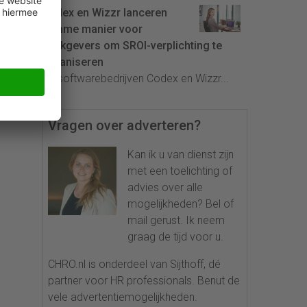
Codex en Wizzr lanceren
slimme manier voor
werkgevers om SROI-verplichting te
organiseren
De softwarebedrijven Codex en Wizzr...
Vragen over adverteren?
Kan ik u van dienst zijn
met een toelichting of
advies over alle
mogelijkheden? Bel of
mail gerust. Ik neem
graag de tijd voor u.
CHRO.nl is onderdeel van Sijthoff, dé
partner voor HR professionals. Benut de
vele advertentiemogelijkheden.