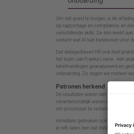
onboarding”
Om dat goed te borgen, is de afdeling
op rapportage en compliance, en één 
verschillende skills. De één werkt aa
verkent wat AI kan betekenen voor d
Dat datagedreven HR ook heel praktisc
het team van Franka Loeve: een anal
tekstmeldingen geanalyseerd en geclas
onboarding. Zo zagen we meteen wa
Patronen herkend
De resultaten waren niet alleen intere
verantwoordelijk waren voor HR Serv
om processen te verbeteren. Een jaar 
Inmiddels gebruiken ook de vestiging
je wilt: laten zien dat data concreet he