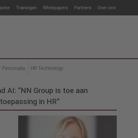
azine
Trainingen
Whitepapers
Partners
Over ons
Personalia
HR Technology
d AI: “NN Group is toe aan
-toepassing in HR”