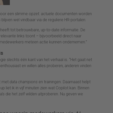
voor een slimme opzet: actuele documenten worden
 blijven wel vindbaar via de reguliere HR-portalen.
eeft tot betrouwbare, up-to-date informatie. De
elevante links toont – bijvoorbeeld direct naar
 medewerkers meteen actie kunnen ondernemen.”
is
e slechts één kant van het verhaal is. “Het gaat net
thousiast en willen alles proberen, anderen vinden
HR met
data champions
en trainingen. Daarnaast helpt
 liet ik in vijf minuten zien wat Copilot kan. Binnen
a’s die het zelf wilden uitproberen. Nu geven we