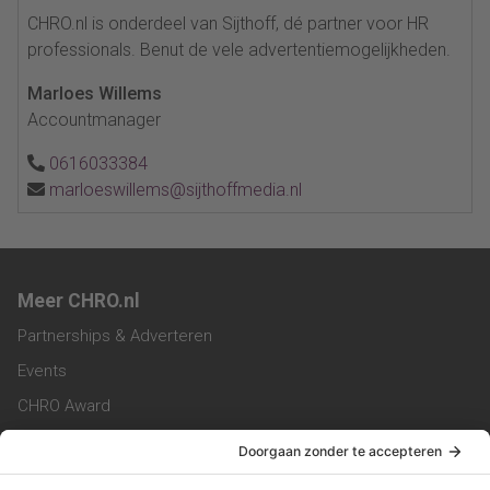
CHRO.nl is onderdeel van Sijthoff, dé partner voor HR
professionals. Benut de vele advertentiemogelijkheden.
Marloes Willems
Accountmanager
0616033384
marloeswillems@sijthoffmedia.nl
Meer CHRO.nl
Partnerships & Adverteren
Events
CHRO Award
CHRO Community
CHRO Magazine