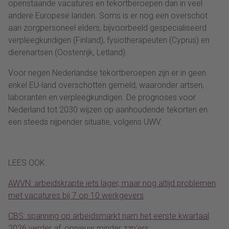
openstaande vacatures en tekortberoepen dan in veel
andere Europese landen. Soms is er nog een overschot
aan zorgpersoneel elders, bijvoorbeeld gespecialiseerd
verpleegkundigen (Finland), fysiotherapeuten (Cyprus) en
dierenartsen (Oostenrijk, Letland).
Voor negen Nederlandse tekortberoepen zijn er in geen
enkel EU-land overschotten gemeld, waaronder artsen,
laboranten en verpleegkundigen. De prognoses voor
Nederland tot 2030 wijzen op aanhoudende tekorten en
een steeds nijpender situatie, volgens UWV.
LEES OOK:
AWVN: arbeidskrapte iets lager, maar nog altijd problemen
met vacatures bij 7 op 10 werkgevers
CBS: spanning op arbeidsmarkt nam het eerste kwartaal
2026 verder af, opnieuw minder zzp’ers