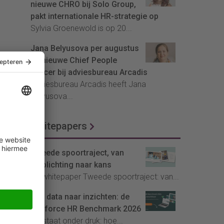
nieuwe CHRO bij Solo Group,
pakt internationale HR-strategie op
Sylvia Groenewold is op 20...
Jana Belyusova per augustus
de nieuwe Chief People
Officer bij adviesbureau Arcadis
Adviesbureau Arcadis heeft Jana
Belyusova...
Whitepapers
Tweede spoortraject, van
verplichting naar kans
De whitepaper Tweede spoortraject: van...
Van data naar inzichten: de
Youforce HR Benchmark 2026
HR staat onder druk: hoe...