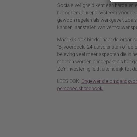
Sociale veiligheid kent een harde en 
het ondersteunend systeem voor de in
gewoon regelen als werkgever, zoals g
kansen, aanstellen van vertrouwensp
Maar kijk ook breder naar de organisat
“Bijvoorbeeld 24-uursdiensten of de e
beleving veel meer aspecten die in h
moeten worden aangepakt als het gaat
Zo’n investering leidt uiteindelijk to
LEES OOK:
Ongewenste omgangsvorme
personeelshandboek!