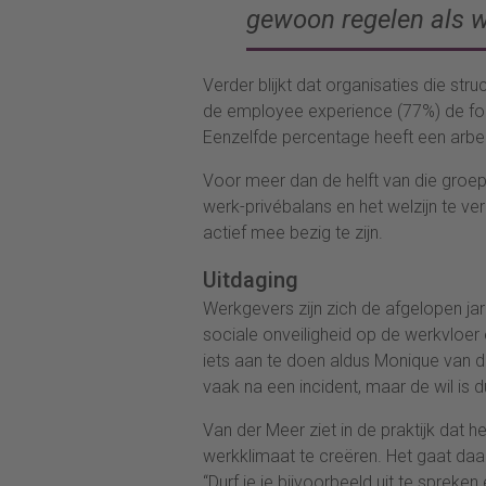
gewoon regelen als 
Verder blijkt dat organisaties die st
de employee experience (77%) de focu
Eenzelfde percentage heeft een arb
Voor meer dan de helft van die groep
werk-privébalans en het welzijn te 
actief mee bezig te zijn.
Uitdaging
Werkgevers zijn zich de afgelopen j
sociale onveiligheid op de werkvloer
iets aan te doen aldus Monique van de
vaak na een incident, maar de wil is d
Van der Meer ziet in de praktijk dat h
werkklimaat te creëren. Het gaat daar
“Durf je je bijvoorbeeld uit te spre