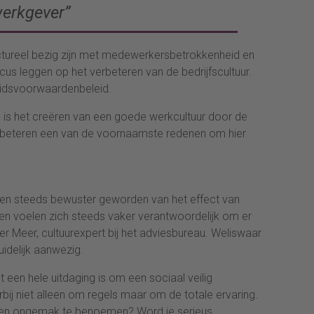
werkgever”
ructureel bezig zijn met medewerkersbetrokkenheid en
s leggen op het verbeteren van de bedrijfscultuur.
eidsvoorwaardenbeleid.
 is het creëren van een goede werkcultuur door de
verbeteren een van de voornaamste redenen om hier
aren steeds bewuster geworden van het effect van
 en voelen zich steeds vaker verantwoordelijk om er
r Meer, cultuurexpert bij het adviesbureau. Weliswaar
uidelijk aanwezig.
et een hele uitdaging is om een sociaal veilig
bij niet alleen om regels maar om de totale ervaring.
ken en ongemak te benoemen? Word je serieus