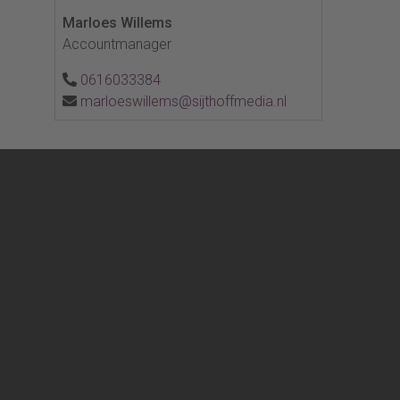
Marloes Willems
Accountmanager
0616033384
marloeswillems@sijthoffmedia.nl