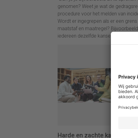
genomen? Weet je wat de gedragsrege
procedure voor het melden van inci
Wordt er ingegrepen als er een gren
maatstaf en maatregel? Bijvoorbeeld, z
iedereen dezelfde kansen?”
Colle
In sa
Societ
organi
inzich
handva
cultuu
Harde en zachte kant