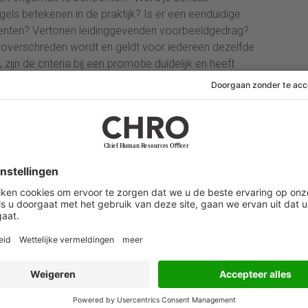
ls betekenen in de praktijk? Is er een eenduidige
denten? Vertonen leidinggevenden voorbeeldgedrag?
s overschreden wordt en geldt voor iedereen dezelfde
ijn de criteria bij een promotie duidelijk en heeft
gereeks Cultuurverandering en gedrag
menwerking met TIAS School for Business and
y biedt HR Academy je inzicht in cultuur en gedrag in
saties. Door een combinatie van wetenschappelijke
ten en praktijkgerichte interventies krijg je concrete
tten om gedrag effectief te sturen en duurzame
rveranderingen binnen je organisatie te realiseren.
Meer informatie