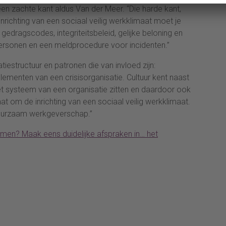
een zachte kant aldus Van der Meer. “Die harde kant,
richting van een sociaal veilig werkklimaat moet je
edragscodes, integriteitsbeleid, gelijke beloning en
ersonen en een meldprocedure voor incidenten.”
iestructuur en patronen die van invloed zijn:
lementen van een crisisorganisatie. Cultuur kent naast
et systeem van een organisatie zitten en daardoor ook
 om de inrichting van een sociaal veilig werkklimaat.
t duurzaam werkgeverschap.”
n? Maak eens duidelijke afspraken in… het