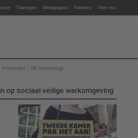
azine
Trainingen
Whitepapers
Partners
Over ons
Personalia
HR Technology
in op sociaal veilige werkomgeving