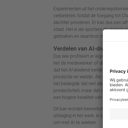
Experimenten uit het onderwijsdomein
verbeteren, totdat de toegang tot C
slechter presteren. Er kan dus een af
staat. Het is als sporters die trainen
gebruiken en daardoor minder prestere
Verdelen van AI-dividend
Dus wie profiteert er eigenlijk van AI
het de medewerker of de organisatie?
dat het
AI-dividend
eerlijk wordt ver
productie en welzijn. Als de
output
bet
het belangrijk dat niet alleen de wer
productiviteit, maar dat ook de werk
een hogere kwaliteit van werk.
Dit kan worden bewerkstelligd door 
uitdaging in het werk, in samenwerk
om met AI te werken.