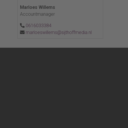
Marloes Willems
Accountmanager
0616033384
marloeswillems@sijthoffmedia.nl