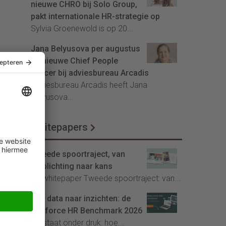
nieuwe CHRO bij Solo Group,
pakt internationale HR-strategie op
Sylvia Groenewold is op 20...
Jana Belyusova per augustus
de nieuwe Chief People
Officer bij adviesbureau Arcadis
Adviesbureau Arcadis heeft Jana
Belyusova...
Whitepapers
Tweede spoortraject, van
verplichting naar kans
De whitepaper Tweede spoortraject: van...
Van data naar inzichten: de
Youforce HR Benchmark 2026
HR staat onder druk: hoe...