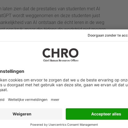
 laten zien dat de prestaties van studenten met AI
hatGPT wordt weggenomen en deze studenten juist
hankelijkheid van AI ontstaan die écht leren in de weg
 met een kruk, maar die tijdens de wedstrijd niet mogen
n. Leren is niet gelijk aan presteren.
? Oftewel: wie is echt slim wanneer AI wordt ingezet? Is
 Of allebei? Het is aan CHRO’s om ervoor te zorgen
deeld en een goede balans gevonden wordt tussen
er en creatiever wordt en het werk efficiënter, dan is
kgever profiteert door bijvoorbeeld hogere
nemers baat hebben bij dit gebruik door bijvoorbeeld
te zorgen voor voldoende autonomie, afwisseling en
ing met AI – zodat medewerkers ook gemotiveerd zijn