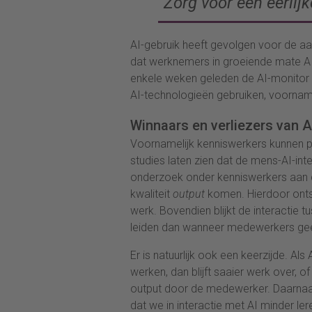
“
Zorg
voor een eerlijk
AI-gebruik heeft gevolgen voor de aa
dat werknemers in groeiende mate A
enkele weken geleden de AI-monitor ge
AI-technologieën gebruiken, voorname
Winnaars en verliezers van A
Voornamelijk kenniswerkers kunnen p
studies laten zien dat de mens-AI-int
onderzoek onder kenniswerkers aan da
kwaliteit
output
komen. Hierdoor ontst
werk. Bovendien blijkt de interactie
leiden dan wanneer medewerkers ge
Er is natuurlijk ook een keerzijde. Al
werken, dan blijft saaier werk over, of
output door de medewerker. Daarnaas
dat we in interactie met AI minder ler