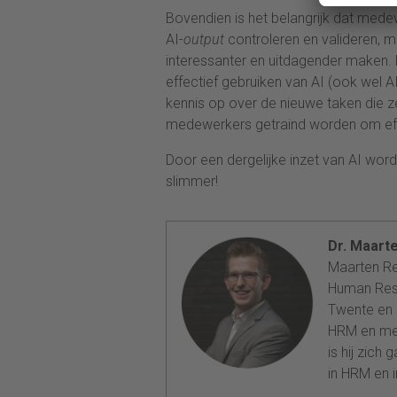
Bovendien is het belangrijk dat medew
AI-
output
controleren en valideren, m
interessanter en uitdagender maken.
effectief gebruiken van AI (ook wel 
kennis op over de nieuwe taken die z
medewerkers getraind worden om effe
Door een dergelijke inzet van AI wo
slimmer!
Dr. Maart
Maarten Re
Human Reso
Twente en r
HRM en med
is hij zich
in HRM en i