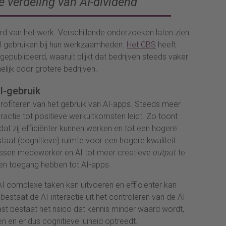
e verdeling van AI-dividend
”
rd van het werk. Verschillende onderzoeken laten zien
I gebruiken bij hun werkzaamheden.
Het CBS
heeft
publiceerd, waaruit blijkt dat bedrijven steeds vaker
lijk door grotere bedrijven.
I-gebruik
rofiteren van het gebruik van AI-apps. Steeds meer
eractie tot positieve werkuitkomsten leidt. Zo toont
t zij efficiënter kunnen werken en tot een hogere
aat (cognitieve) ruimte voor een hogere kwaliteit
 tussen medewerker en AI tot meer creatieve
output
te
en toegang hebben tot AI-apps.
s AI complexe taken kan uitvoeren en efficiënter kan
 bestaat de AI-interactie uit het controleren van de AI-
t bestaat het risico dat kennis minder waard wordt,
en en er dus cognitieve luiheid optreedt.