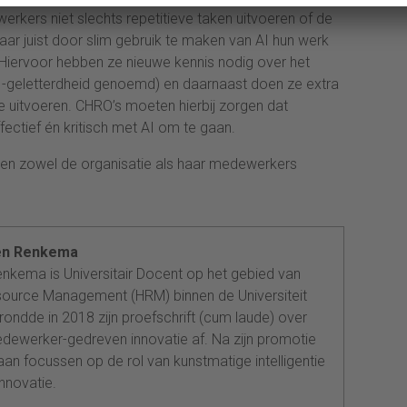
erkers niet slechts repetitieve taken uitvoeren of de
aar juist door slim gebruik te maken van AI hun werk
 Hiervoor hebben ze nieuwe kennis nodig over het
AI-geletterdheid genoemd) en daarnaast doen ze extra
e uitvoeren. CHRO’s moeten hierbij zorgen dat
ctief én kritisch met AI om te gaan.
rden zowel de organisatie als haar medewerkers
en Renkema
nkema is Universitair Docent op het gebied van
urce Management (HRM) binnen de Universiteit
ondde in 2018 zijn proefschrift (cum laude) over
ewerker-gedreven innovatie af. Na zijn promotie
 gaan focussen op de rol van kunstmatige intelligentie
nnovatie.