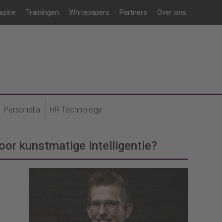
azine
Trainingen
Whitepapers
Partners
Over ons
Personalia
HR Technology
oor kunstmatige intelligentie?