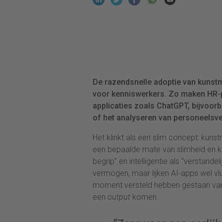
De razendsnelle adoptie van kunstma
voor kenniswerkers. Zo maken HR-p
applicaties zoals ChatGPT, bijvoor
of het analyseren van personeelsve
Het klinkt als een slim concept: kunstm
een bepaalde mate van slimheid en k
begrip” en intelligentie als “verstande
vermogen, maar lijken AI-apps wel vl
moment versteld hebben gestaan van w
een
output
komen.