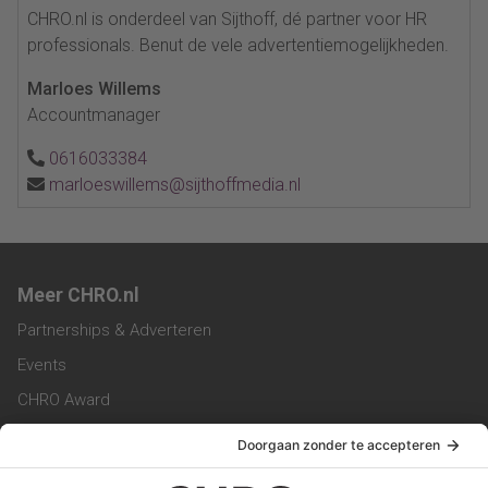
CHRO.nl is onderdeel van Sijthoff, dé partner voor HR
professionals. Benut de vele advertentiemogelijkheden.
Marloes Willems
Accountmanager
0616033384
marloeswillems@sijthoffmedia.nl
Meer CHRO.nl
Partnerships & Adverteren
Events
CHRO Award
CHRO Community
CHRO Magazine