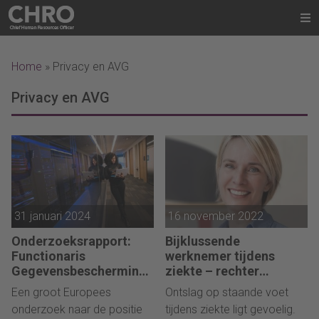
Home
»
Privacy en AVG
Privacy en AVG
31 januari 2024
16 november 2022
Onderzoeksrapport:
Bijklussende
Functionaris
werknemer tijdens
Gegevensbescherming
ziekte – rechter
kan niet altijd
oordeelt ontslag op
Een groot Europees
Ontslag op staande voet
onafhankelijk werken
staande voet terecht
onderzoek naar de positie
tijdens ziekte ligt gevoelig.