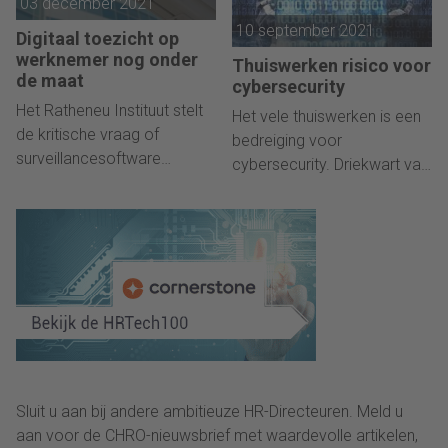
03 december 2021
10 september 2021
Digitaal toezicht op
werknemer nog onder
Thuiswerken risico voor
de maat
cybersecurity
Het Ratheneu Instituut stelt
Het vele thuiswerken is een
de kritische vraag of
bedreiging voor
surveillancesoftware
cybersecurity. Driekwart van
überhaupt de prijs waard is.
de ICT-beslissers denkt dat
organisaties hierdoor meer
zijn blootgesteld aan
gegevensverlies als gevolg
van aanvallen op de ICT-
omgeving.
Sluit u aan bij andere ambitieuze HR-Directeuren. Meld u
aan voor de CHRO-nieuwsbrief met waardevolle artikelen,