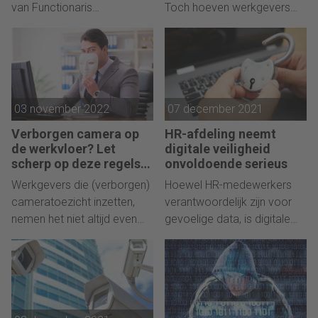
van Functionaris
Toch hoeven werkgevers
Gegevensbescherming (FG)
niet alles te slikken, blijkt uit
toont dat
een recente uitspraak.
belangenverstrengeling
soms op de loer ligt. Dat is
vooral het geval als de FG
03 november 2022
07 december 2021
deze taak met een andere
functie combineert. Maar er
Verborgen camera op
HR-afdeling neemt
spelen meer redenen.
de werkvloer? Let
digitale veiligheid
scherp op deze regels
onvoldoende serieus
en vergeet de OR niet…
Werkgevers die (verborgen)
Hoewel HR-medewerkers
cameratoezicht inzetten,
verantwoordelijk zijn voor
nemen het niet altijd even
gevoelige data, is digitale
nauw met de regels. Hoe je
veiligheid vaak geen
dure fouten voorkomt,
prioriteit.
leggen advocaten Willemijn
Jansma en Mérien
Voorboom uit.