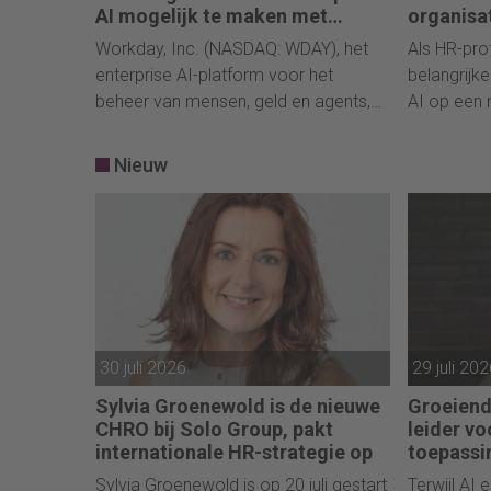
AI mogelijk te maken met
organisa
volledige EU-dataresidentie en -
Workday, Inc. (NASDAQ: WDAY), het
Als HR-prof
controle
enterprise AI-platform voor het
belangrijke
beheer van mensen, geld en agents,
AI op een 
lanceert vandaag de Workday EU
en strateg
Sovereign Cloud. Deze nieuwe
wordt ingez
Nieuw
oplossing biedt organisaties in de
om vanuit 
Europese Unie de mogelijkheid om de
en richting
AI-gestuurde HR- en financiële
ontwikkelin
oplossingen van Workday te
gebruiken, terwijl hun gegevens veilig,
lokaal en volledig onder hun eigen
controle blijven.
30 juli 2026
29 juli 20
Sylvia Groenewold is de nieuwe
Groeiende
CHRO bij Solo Group, pakt
leider vo
internationale HR-strategie op
toepassi
Sylvia Groenewold is op 20 juli gestart
Terwijl AI 