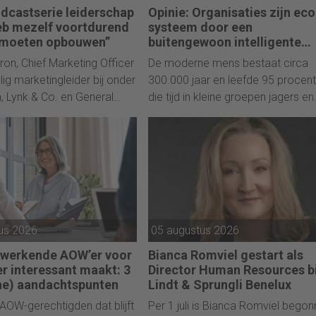
castserie leiderschap
Opinie: Organisaties zijn eco
heb mezelf voortdurend
systeem door een
 moeten opbouwen”
buitengewoon intelligente
diersoort bevolkt
ron, Chief Marketing Officer
De moderne mens bestaat circa
ig marketingleider bij onder
300.000 jaar en leefde 95 procent
, Lynk & Co. en General
die tijd in kleine groepen jagers en
telt in gesprek met Ingrid
verzamelaars. Tegenwoordige
Pim Blom hoe telkens
organisaties bestaan nauwelijks
ginnen haar grootste
tweehonderd jaar, toch ontwerpen
pskracht werd.
die alsof de mens zich net zo snel
heeft ontwikkeld als zijn technolog
ziet Maarten van Beek.
us 2026
05 augustus 2026
werkende AOW’er voor
Bianca Romviel gestart als
r interessant maakt: 3
Director Human Resources bi
che) aandachtspunten
Lindt & Sprungli Benelux
 AOW-gerechtigden dat blijft
Per 1 juli is Bianca Romviel bego