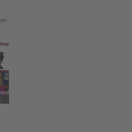
e
ger.
-
. In
Meer
en
e
 je
e