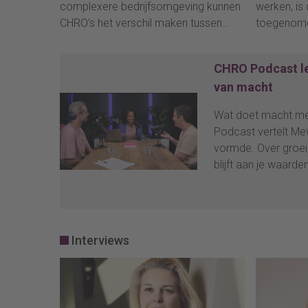
complexere bedrijfsomgeving kunnen
werken, is
CHRO’s het verschil maken tussen
toegenome
succes en mislukking wat betreft de
een uitkom
bedrijfsprestaties. Dat concluderen de
moeite heb
CHRO Podcast le
onderzoekers van het rapport ‘Four
Bovendien
van macht
Power Moves for the CHRO’ van de
op enkele 
Boston Consulting Group.
arbeidsrec
Wat doet macht met
risico's bi
Podcast vertelt Me
zijn.
vormde. Over groei,
blijft aan je waarden
Interviews