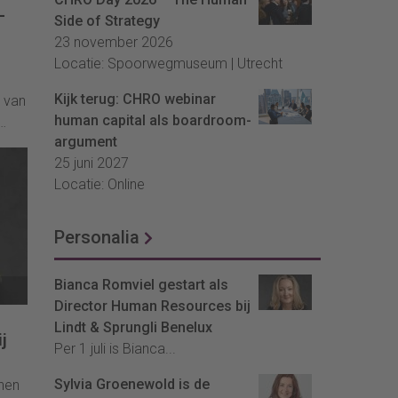
-
Side of Strategy
23 november 2026
Locatie: Spoorwegmuseum | Utrecht
Kijk terug: CHRO webinar
 van
human capital als boardroom-
argument
25 juni 2027
Locatie: Online
 wij
ie,
Personalia
Bianca Romviel gestart als
Director Human Resources bij
Lindt & Sprungli Benelux
j
Per 1 juli is Bianca...
Sylvia Groenewold is de
nnen