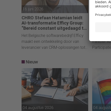
16 juni 2026
29 april 2
CHRO Stefaan Hatamian leidt
Werkgeve
AI-transformatie Efficy Group:
van het 
“Bereid constant uitgedaagd te
crisistij
worden”
Het Belgische softwarebedrijf Efficy
De ministe
maakt een ontwikkeling door van
minister A
leverancier van CRM-oplossingen tot
Participat
Europees ‘customer intelligence
van het vo
company’. Onder leiding van Stefaan
personeelsb
Nieuw
Hatamian, CHRO van de Efficy Group,
Tweede Ka
ondergaat de onderneming een
werkgever
spectaculaire AI-transformatie.
overheid o
huis te hou
04 augustus 2026
04 august