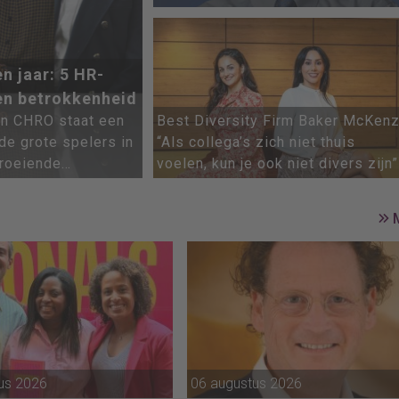
n jaar: 5 HR-
 en betrokkenheid
van CHRO staat een
Best Diversity Firm Baker McKenz
de grote spelers in
“Als collega’s zich niet thuis
groeiende
voelen, kun je ook niet divers zijn”
 rol als CHRO.
us 2026
06 augustus 2026