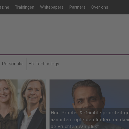
azine
Trainingen
Whitepapers
Partners
Over ons
Personalia
HR Technology
Hoe Procter & Gamble prioriteit g
aan intern opleiden leiders en daa
de vruchten van plukt