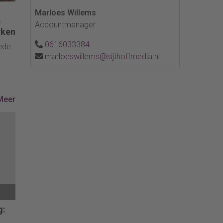
Marloes Willems
e
Accountmanager
rken
0616033384
ede
marloeswillems@sijthoffmedia.nl
 bij
Meer
n.
g: