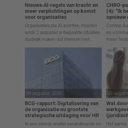
Nieuwe AI-regels van kracht en
CHRO-pod
meer verplichtingen op komst
(4): “Ik 
voor organisaties
opnieuw
Organisaties die AI inzetten, moeten
Corinne Aa
sinds 2 augustus in bepaalde situaties
en voormal
duidelijk maken dat mensen met
meer Tesla
kunstmatige intelligentie te maken
Motors, ver
hebben. De regels zijn onderdeel van
Tappin en 
de gefaseerde invoering van de AI Act
opnieuw be
en het begin van meer verplichtingen
leiderscha
die ook voor HR-toepassingen gaan
gelden.
06 augustus 2026
05 august
BCG-rapport: Digitalisering van
Wat door
de organisatie nu grootste
werkgeve
strategische uitdaging voor HR
(juridis
In een steeds sneller veranderende en
Het aantal