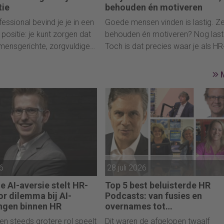
tie
behouden én motiveren
essional bevind je je in een
Goede mensen vinden is lastig. Z
 positie: je kunt zorgen dat
behouden én motiveren? Nog lasti
mensgerichte, zorgvuldige
Toch is dat precies waar je als HR
isch verantwoorde manier
professional iedere dag voor staat
et. Deze checklist helpt je
een krappe arbeidsmarkt maken
je HR-rol stappen te zetten
aantrekkelijke arbeidsvoorwaard
 te geven aan AI-
vaak het verschil. Maar hoe bied j
gen in je organisatie.
iets extra’s aan je medewerkers,
zonder dat het ten koste gaat van
budget of de vrije ruimte binnen d
Werkkostenregeling (WKR)?
26
28 juli 2026
 AI-aversie stelt HR-
Top 5 best beluisterde HR
or dilemma bij AI-
Podcasts: van fusies en
ngen binnen HR
overnames tot
timemanagement en
een steeds grotere rol speelt
Dit waren de afgelopen twaalf