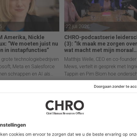
26
22 juli 2026
 Amerika, Nickle
CHRO-podcastserie leiders
x: “We moeten juist nu
(3): “Ik maak me zorgen ove
n in instapfuncties”
wat macht met mijn moraal
doet”
l grote technologiebedrijven
Matthijs Welle, CEO en co-founder
osoft, Meta en Salesforce
Mews, vertelt in gesprek met Ingri
nen schrappen en AI als
Tappin en Pim Blom hoe ondersc
ste reden noemen, kiest IBM
worden de basis vormde voor zijn
r een strategie om juist
leiderschap. En waarom groei vol
rs aan te trekken.
hem vraagt om tegenspraak,
kwetsbaarheid en het vermogen 
werkelijk te luisteren.