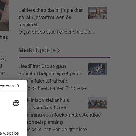
Leiderschap dat blijft plakken:
zo win je vertrouwen én
loyaliteit
Organisaties staan onder druk. De...
chap
r
Markt Update
 van
d
HeadFirst Group gaat
hat
Schiphol helpen bij volgende
stap in talentstrategie
gens
Schiphol heeft na een Europese...
Meer
Topklinisch ziekenhuis
om
Franciscus kiest voor
InPlanning voor toekomstbestendige
personeelsplanning
Franciscus, een van de grootste...