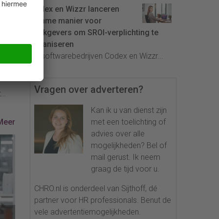
Codex en Wizzr lanceren
slimme manier voor
werkgevers om SROI-verplichting te
an)
organiseren
n
De softwarebedrijven Codex en Wizzr...
Vragen over adverteren?
t
at ze
Kan ik u van dienst zijn
uist
Meer
met een toelichting of
is.
advies over alle
eid
mogelijkheden? Bel of
te
mail gerust. Ik neem
nnen
graag de tijd voor u.
CHRO.nl is onderdeel van Sijthoff, dé
partner voor HR professionals. Benut de
vele advertentiemogelijkheden.