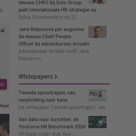
nieuwe CHRO bij Solo Group,
pakt internationale HR-strategie op
li
Sylvia Groenewold is op 20...
t ze
n
Jana Belyusova per augustus
al
de nieuwe Chief People
Officer bij adviesbureau Arcadis
Adviesbureau Arcadis heeft Jana
Belyusova...
Whitepapers
nu
Tweede spoortraject, van
verplichting naar kans
Meer
De whitepaper Tweede spoortraject: van...
Van data naar inzichten: de
Youforce HR Benchmark 2026
HR staat onder druk: hoe...