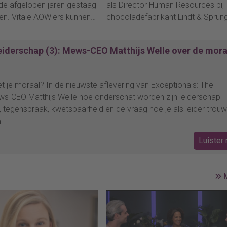
 de afgelopen jaren gestaag
als Director Human Resources bij
n. Vitale AOW'ers kunnen
chocoladefabrikant Lindt & Sprung
st zijn voor werkgevers die
Benelux, en op 1 september treed
ben vacatures te vervullen.
toe tot de management board va
iderschap (3): Mews-CEO Matthijs Welle over de mora
 gelden voor deze groep
deze organisatie.
punten soepelere
htelijke regels, waardoor de
 je moraal? In de nieuwste aflevering van Exceptionals: The
j ziekte en ontslag beperkter
ws-CEO Matthijs Welle hoe onderschat worden zijn leiderschap
 tegenspraak, kwetsbaarheid en de vraag hoe je als leider trouw
.
Luister 