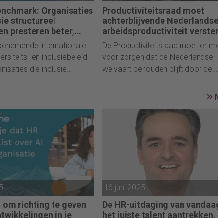
enchmark: Organisaties
Productiviteitsraad moet
sie structureel
achterblijvende Nederlands
en presteren beter,
arbeidsproductiviteit verste
alt
oenemende internationale
De Productiviteitsraad moet er m
ersiteits- en inclusiebeleid
voor zorgen dat de Nederlandse
anisaties die inclusie
welvaart behouden blijft door de
l hebben verankerd beter
arbeidsproductiviteit te verhogen.
Dat blijkt uit de Workplace
Want die blijft al geruime tijd achter
al Benchmark 2026, waarin
de productiviteit van andere lande
s worden beoordeeld op
-inclusiebeleid.
25
16 juni 2025
t om richting te geven
De HR-uitdaging van vandaa
twikkelingen in je
het juiste talent aantrekken,