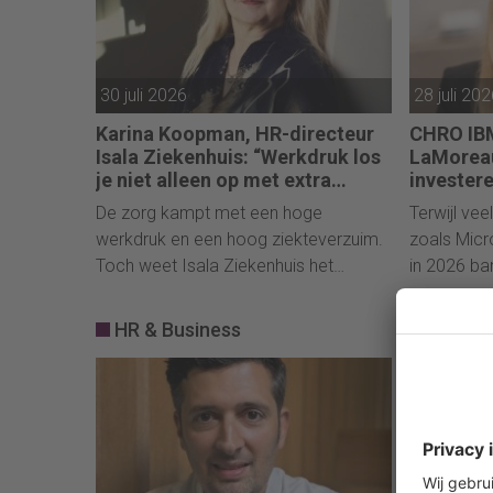
30 juli 2026
28 juli 20
Karina Koopman, HR-directeur
CHRO IBM
Isala Ziekenhuis: “Werkdruk los
LaMoreau
je niet alleen op met extra
investere
mensen”
De zorg kampt met een hoge
Terwijl vee
werkdruk en een hoog ziekteverzuim.
zoals Micr
Toch weet Isala Ziekenhuis het
in 2026 ba
verzuim onder het sectorgemiddelde
belangrijk
te houden. In de podcast
bewust voo
HR & Business
Werkdrukdrukdruk spreekt coach
veel starte
Melissa Schouman met HR-directeur
Karina Koopman over de aanpak van
Isala.