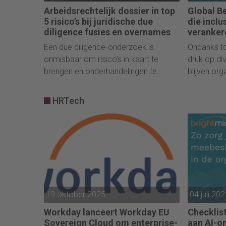
Arbeidsrechtelijk dossier in top
Global B
5 risico’s bij juridische due
die inclu
diligence fusies en overnames
veranker
aantal da
Een due diligence-onderzoek is
Ondanks t
onmisbaar om risico’s in kaart te
druk op div
brengen en onderhandelingen te
blijven org
sturen. Arbeidsrechterlijke kwesties
structuree
staat in de top 5 van meest
presteren. 
HRTech
voorkomende juridische valkuilen.
Pride Glob
werkgever
hun lhbtiq+
19 oktober 2025
04 juli 20
Workday lanceert Workday EU
Checklis
Sovereign Cloud om enterprise-
aan AI-on