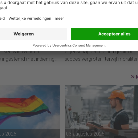
026
07 april 2026
rs krijgen meer hulp
Onderzoeker over (gebrek a
kabinet om personeel in
moraliteit en waarom mense
den te behouden
niet het juiste doen
rraad heeft op voorstel van
Mensen richten zich vaak op
artsen van Werk en
eigenschappen die hun geluk of
ie ingestemd met indiening
succes vergroten, terwijl moralitei
orstel voor de Wet
buiten beeld blijft. Dit komt doord
ehoud bij crisis bij de
denken dat die al op orde is — en j
mer. Daarmee krijgen
daar gaat het in de praktijk vaak m
s meer steun van de
Leiders zouden daarom duidelijkh
m kennis en expertise in
moeten scheppen door expliciet 
den tijdens crisissituaties.
maken welke ethische normen bi
de organisatie gelden.
us 2026
03 augustus 2026