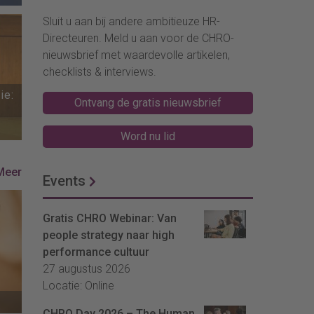
Sluit u aan bij andere ambitieuze HR-
Directeuren. Meld u aan voor de CHRO-
nieuwsbrief met waardevolle artikelen,
checklists & interviews.
ie:
Ontvang de gratis nieuwsbrief
Word nu lid
Meer
Events
Gratis CHRO Webinar: Van
people strategy naar high
performance cultuur
27 augustus 2026
Locatie: Online
CHRO Day 2026 – The Human