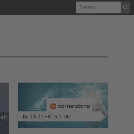
eeft
r