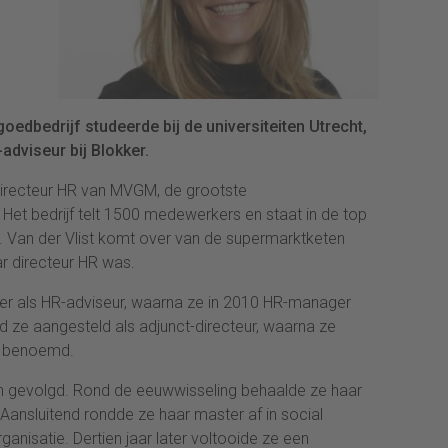
oedbedrijf studeerde bij de universiteiten Utrecht,
dviseur bij Blokker.
s directeur HR van MVGM, de grootste
 Het bedrijf telt 1500 medewerkers en staat in de top
 Van der Vlist komt over van de supermarktketen
ar directeur HR was.
okker als HR-adviseur, waarna ze in 2010 HR-manager
d ze aangesteld als adjunct-directeur, waarna ze
rd benoemd.
en gevolgd. Rond de eeuwwisseling behaalde ze haar
ansluitend rondde ze haar master af in social
anisatie. Dertien jaar later voltooide ze een