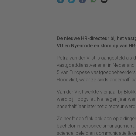
De nieuwe HR-directeur bij het vastg
VU en Nyenrode en klom op van HR-a
Petra van der Vlist is aangesteld al
vastgoeddienstverlener in Nederland.
5 van Europese vastgoedbeheerders.
Hoogvliet, waar ze sinds anderhalf ja
Van der Vlist werkte vier jaar bij Bl
werd bij Hoogvliet. Na negen jaar wer
anderhalf jaar later tot directeur we
Ze heeft een flink pak aan opleiding
bachelor in personeelsmanagement. A
science, beleid en communicatie & org