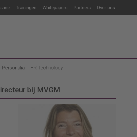
azine
Trainingen
Whitepapers
Partners
Over ons
Personalia
HR Technology
directeur bij MVGM