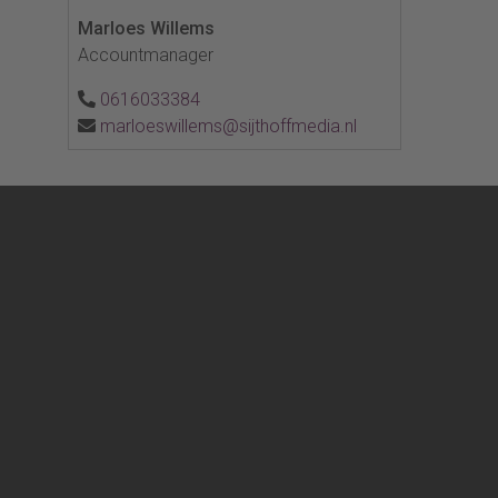
Marloes Willems
Accountmanager
0616033384
marloeswillems@sijthoffmedia.nl