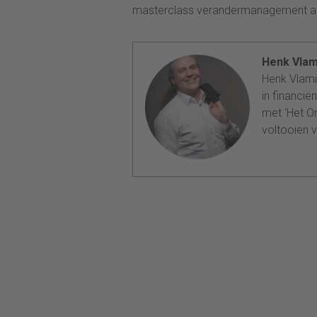
masterclass verandermanagement aan
Henk Vlam
Henk Vlamin
in financië
met ‘Het On
voltooien v