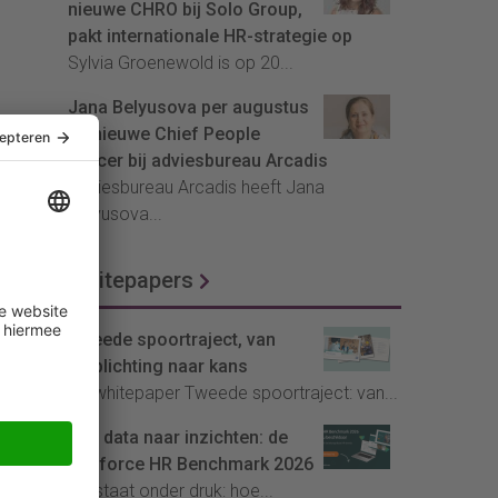
nieuwe CHRO bij Solo Group,
pakt internationale HR-strategie op
Sylvia Groenewold is op 20...
Jana Belyusova per augustus
de nieuwe Chief People
Officer bij adviesbureau Arcadis
Adviesbureau Arcadis heeft Jana
Belyusova...
Whitepapers
Tweede spoortraject, van
verplichting naar kans
De whitepaper Tweede spoortraject: van...
Van data naar inzichten: de
Youforce HR Benchmark 2026
HR staat onder druk: hoe...