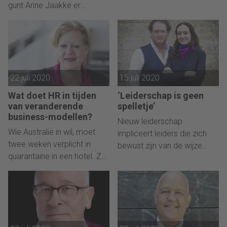
gunt Anne Jaakke er
werknemers vaak te hoog,
iedereen een besmettelijke
schrijft John van Hoof, CEO
dosis van, met of zonder
Schoonmaakbedrijf CSU.
mondkapje.
22 juli 2020
15 juli 2020
Wat doet HR in tijden
‘Leiderschap is geen
van veranderende
spelletje’
business-modellen?
Nieuw leiderschap
Wie Australië in wil, moet
impliceert leiders die zich
twee weken verplicht in
bewust zijn van de wijze
quarantaine in een hotel. Zo
waarop zij relaties aangaan
ook hoogleraar Karin
met de teamleden. Dit
Sanders, die hierin kansen
vergroot hun potentieel
ziet voor HR, schrijft zij.
enorm, schrijven Mischa
Selis en Maarten van Beek.