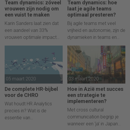
Team dynamics: zóveel
Team dynamics: hoe
vrouwen zijn nodig om
laat je agile teams
een vuist te maken
optimaal presteren?
Karin Sanders laat zien dat
Bij agile teams met veel
een aandeel van 33%
vrijheid en autonomie, zijn de
vrouwen optimale impact
dynamieken in teams en
op de besluitvorming geeft.
tussen de teams cruciaal.
Meer is niet nodig...
05 maart 2020
03 maart 2020
De complete HR-bijbel
Hoe in Azië met succes
voor de CHRO
een strategie te
implementeren?
Wat houdt HR Analytics
Met cross cultural
precies in? Wat is de
communication begrijp je
essentie van
wanneer een ‘ja’ in Japan
talentmanagement en zijn