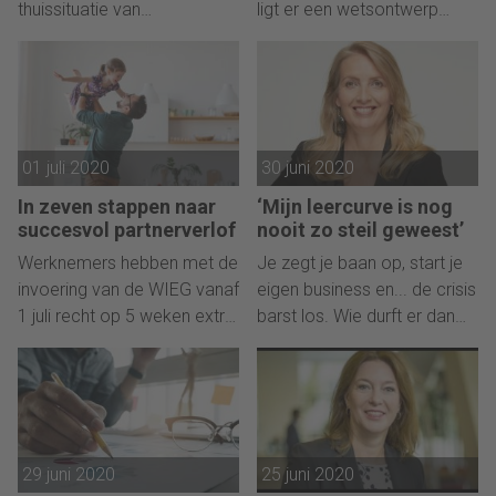
thuissituatie van
ligt er een wetsontwerp
Nederlandse gezinnen met
voor de quotaregeling, maar
kinderen.
deskundigen zijn bezorgd
over de werking.
01 juli 2020
30 juni 2020
In zeven stappen naar
‘Mijn leercurve is nog
succesvol partnerverlof
nooit zo steil geweest’
Werknemers hebben met de
Je zegt je baan op, start je
invoering van de WIEG vanaf
eigen business en... de crisis
1 juli recht op 5 weken extra
barst los. Wie durft er dan
partnerverlof, dit komt
nee te zeggen tegen een
bovenop de huidige 5
mogelijke investeerder, nu in
dagen.
deze onzekere tijd...?
29 juni 2020
25 juni 2020