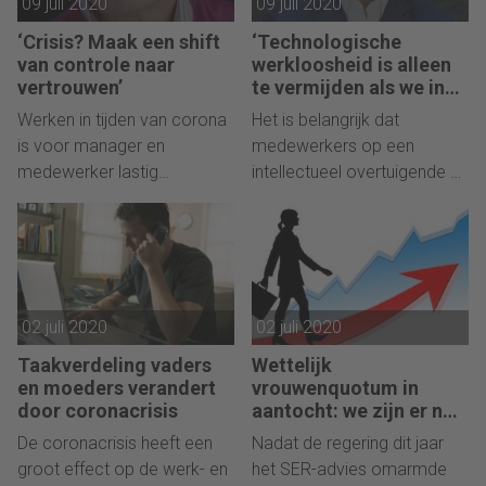
09 juli 2020
09 juli 2020
‘Crisis? Maak een shift
‘Technologische
van controle naar
werkloosheid is alleen
vertrouwen’
te vermijden als we in
actie komen’
Werken in tijden van corona
Het is belangrijk dat
is voor manager en
medewerkers op een
medewerker lastig
intellectueel overtuigende en
balanceren. Angst om te
emotioneel aantrekkelijke
vallen is een slechte
wijze de mogelijke impact
raadgever en de neiging tot
van technologische
controle maakt alles nog
ontwikkelingen en de
erger.
benodigde toekomstige
02 juli 2020
02 juli 2020
vaardigheden internaliseren.
Alleen dan zullen zij bereid
Taakverdeling vaders
Wettelijk
zijn om te veranderen.
en moeders verandert
vrouwenquotum in
door coronacrisis
aantocht: we zijn er nog
niet…
De coronacrisis heeft een
Nadat de regering dit jaar
groot effect op de werk- en
het SER-advies omarmde