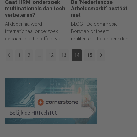
Gaat HRM-onderzoek
De ‘Nederlandse
multinationals dan toch
Arbeidsmarkt’ bestáát
verbeteren?
niet
Al decennia wordt
BLOG - De commissie
internationaal onderzoek
Borstlap ontbeert
gedaan naar het effect van
realiteitszin: beter bereiden
HR-beleid. Wat heeft het
we ons voor op de echte,
opgeleverd?
mondiale realiteit.
1
2
…
12
13
14
15