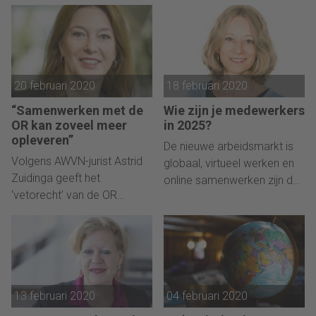
een ‘nee’ is en slaagt
de ins en outs van
timemanagement in India
organizational learning?
wél.
20 februari 2020
18 februari 2020
“Samenwerken met de
Wie zijn je medewerkers
OR kan zoveel meer
in 2025?
opleveren”
De nieuwe arbeidsmarkt is
Volgens AWVN-jurist Astrid
globaal, virtueel werken en
Zuidinga geeft het
online samenwerken zijn de
‘vetorecht’ van de OR
norm. Wat is straks nog een
onnodig vaak conflicten.
medewerker?
Dat kan ook anders.
13 februari 2020
04 februari 2020