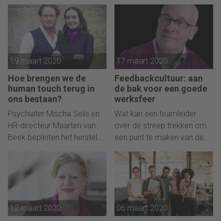
met thuiswerkers zodat zij
eerder over nagedacht, tot
minder stress ervaren en
dat ene moment...
raadgevingen beter
opvolgen.
19 maart 2020
17 maart 2020
Hoe brengen we de
Feedbackcultuur: aan
human touch terug in
de bak voor een goede
ons bestaan?
werksfeer
Psychiater Mischa Selis en
Wat kan een teamleider
HR-directeur Maarten van
over de streep trekken om
Beek bepleiten het herstel
een punt te maken van de
van de human touch in
feedbackcultuur binnen
organisaties en in onze
zijn/haar team?
maatschappij.
12 maart 2020
06 maart 2020