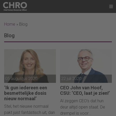
Home
»
Blog
Blog
05 augustus 2020
22 juli 2020
‘Ik gun iedereen een
CEO John van Hoof,
besmettelijke dosis
CSU: ‘CEO, laat je zien!’
nieuw normaal’
Al zeggen CEO’s dat hun
Stel, het nieuwe normaal
deur altijd open staat. De
pakt juist fantástisch uit, dan
drempel is voor