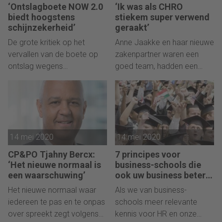
‘Ontslagboete NOW 2.0
‘Ik was als CHRO
biedt hoogstens
stiekem super verwend
schijnzekerheid’
geraakt’
De grote kritiek op het
Anne Jaakke en haar nieuwe
vervallen van de boete op
zakenpartner waren een
ontslag wegens
goed team, hadden een
bedrijfseconomische
goed plan en een goed
gronden in de verlengde
product. Wat zou er in
NOW-regeling is onterecht,
hemelsnaam mis kunnen
aldus advocaat Nicole
gaan...?
Kennis.
14 mei 2020
14 mei 2020
CP&PO Tjahny Bercx:
7 principes voor
‘Het nieuwe normaal is
business-schools die
een waarschuwing’
ook uw business beter
maken
Het nieuwe normaal waar
Als we van business-
iedereen te pas en te onpas
schools meer relevante
over spreekt zegt volgens
kennis voor HR en onze