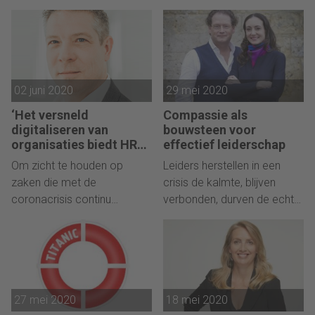
onbereikbare westerse
slimme machine?
topfuncties. Verspilling van
Onderzoek levert vier
talent, schrijft hoogleraar
vuistregels op.
Karin Sanders.
02 juni 2020
29 mei 2020
‘Het versneld
Compassie als
digitaliseren van
bouwsteen voor
organisaties biedt HR
effectief leiderschap
kansen’
Om zicht te houden op
Leiders herstellen in een
zaken die met de
crisis de kalmte, blijven
coronacrisis continu
verbonden, durven de echte
veranderen, richten
vragen te stellen, sturen niet
organisaties processen
op controle en creëren een
opnieuw in. Dat biedt
leercultuur, schrijven Mischa
openingen voor HR.
Selis en Maarten van Beek.
27 mei 2020
18 mei 2020