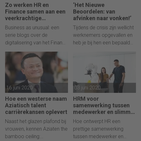
Zo werken HR en
‘Het Nieuwe
Finance samen aan een
Beoordelen: van
veerkrachtige
afvinken naar vonken!’
organisatie
Business as unusual: een
Tijdens de crisis zijn wellicht
serie blogs over de
werknemers opgevallen en
digitalisering van het Finance
heb je bij hen een bepaald
vak in snel veranderende
talent of (veer)kracht
tijden.
ontdekt. Hoe houd je dat
vast en bouw je dat uit?
16 juni 2020
03 juni 2020
Hoe een westerse naam
HRM voor
Aziatisch talent
samenwerking tussen
carrièrekansen oplevert
medewerker en slimme
machine
Naast het glazen plafond bij
Hoe ontwerpt HR een
vrouwen, kennen Aziaten the
prettige samenwerking
bamboo ceiling:
tussen medewerker en