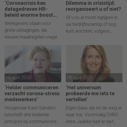
debriefing het verschil.
‘Coronacrisis kan
Dilemma in crisistijd:
datagedreven HR-
reorganiseert u of niet?
beleid enorme boost
Of u nu al moet ingrijpen in
geven’
Werkgevers staan voor
uw bedrijfsvoering of nog
grote uitdagingen, die
kunt wachten, volgens
nieuwe maatregelen vragen.
AWVN-advocaat Astrid
Irma Doze legt uit hoe data
Zuidinga kán reorganiseren
helpt in het onbekende te
in zicht komen.
kijken en onderbouwde
beslissingen te nemen.
16 april 2020
08 april 2020
‘Helder communiceren
‘Het universum
verzacht corona-stress
probeerde me iets te
medewerkers’
vertellen’
Hoogleraar Karin Sanders
Eigen baas zijn en de weg er
beschrijft drie leidende
naar toe. Voormalig CHRO
principes bij communiceren
Anne Jaakke had er niet