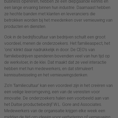
business opereren, hebben ze een diepgaande kennis en
een lange ervaring binnen hun industrie. Daarnaast hebben
ze hechte banden met klanten en leveranciers die
betrokken worden bij het meedenken over vernieuwing van
producten en diensten.
Ook in de bedrijfscultuur van bedrijven schuilt een groot
voordeel, menen de onderzoekers. Het familieaspect, het
‘ons’ klinkt daar nadrukkelijk in door. De CEO’s van
familiebedrijven spenderen bovendien veel van hun tijd op
de werkvloer, in de klei. Dat maakt dat ze veel interactie
hebben met hun medewerkers, en dat stimuleert
kennisuitwisseling en het vernieuwingsdenken.
Zo’n ‘familiecultuur’ kan een voordeel zijn in het creëren van
een veilige leeromgeving, een van de vereisten voor
innovatie. De onderzoekers halen een voorbeeld aan van
het Duitse productiebedrijf W.L. Gore and Associates.
Medewerkers van de organisatie krijgen elke week een
middag de tijd om ideeën voor verbetering of vernieuwing