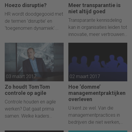
Hoezo disruptie?
Meer transparantie is
niet altijd goed
HR wordt doodgegooid met
Transparante kennisdeling
de termen ‘disruptie’ en
kan in organisaties leiden tot
‘toegenomen dynamiek’.
innovatie, meer vertrouwen
Onterecht.
en een beter gedragen
besluitvorming. Maar deze
transparantie heeft ook een
keerzijde.
03 maart 2017
02 maart 2017
Zo houdt TomTom
Hoe ‘domme’
controle op agile
managementpraktijken
overleven
Controle houden en agile
U kent ze wel. Van die
werken? Dat gaat prima
managementpractices in
samen. Welke kaders
bedrijven die niet werken,
schiep Arne-Christian van
maar als hardnekkig onkruid
der Tang van