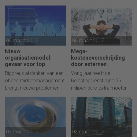
worden. Guido Heezen
directeur Gea Kuiper.
verklaart.
09 maart 2017
08 maart 2017
Nieuw
Mega-
organisatiemodel:
kostenoverschrijding
gevaar voor top
door externen
Rigoreus afslanken van een
Vorig jaar heeft de
obees middenmanagement
Belastingdienst bijna 55
brengt nieuwe problemen
miljoen euro extra moeten
mee: traditionele
uitgeven door de inhuur van
loopbaanpaden verdwijnen.
extern personeel.
Wie volgt de top op?
07 maart 2017
03 maart 2017