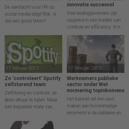
innovatie succesvol
De aandacht voor HR op
Veel leidinggevenden zijn
social media stijgt flink. Is
opgeleid in een traditie van
dat een goed teken?
controle en efficiency. In het
innovatietijdperk werkt dat
niet meer. Daar is ‘lerend
leiderschap’ de norm.
17 februari 2017
17 februari 2017
Zo ‘controleert’ Spotify
Werknemers publieke
zelfsturend team
sector onder Wet
normering topinkomens
Zelfsturing en controle: ze
Het kabinet wil een eind
lijken elkaar te bijten. Maar
maken aan bovenmatige
een bepaalde mate van
inkomens in de publieke en
toezicht op zelfsturende
semipublieke sector.
teams is essentieel om
chaos te voorkomen.