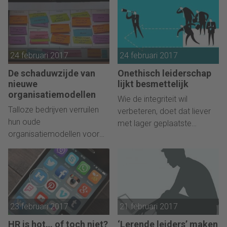
blijven bestaan. Uiteindelijk
navigatiekoning TomTom
zullen ze wel het loodje
hiervoor?
leggen. Of toch niet?
24 februari 2017
24 februari 2017
De schaduwzijde van
Onethisch leiderschap
nieuwe
lijkt besmettelijk
organisatiemodellen
Wie de integriteit wil
Talloze bedrijven verruilen
verbeteren, doet dat liever
hun oude
met lager geplaatste
organisatiemodellen voor
medewerkers dan het senior
een nieuw model rondom
management. Onethisch
lean, agile of zelfsturing.
leiderschap lijkt besmettelijk.
Maar die ontwikkeling heeft
een keerzijde.
23 februari 2017
21 februari 2017
HR is hot… of toch niet?
‘Lerende leiders’ maken