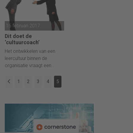
Spotify heeft de perfecte
balans gevonden.
16 februari 2017
Dit doet de
‘cultuurcoach’
Het ontwikkelen van een
leercultuur binnen de
organisatie vraagt een
nieuwe rol van HRD: de
cultuurcoach. Hoe ontwikkel
1
2
3
4
5
je vanuit deze rol een
leercultuur?