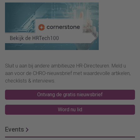
meningen over het
associatieverdrag met
Oekraïne sterk verdeeld zijn.
Dat de argumenten voor en
tegen enorm divers zijn, dat
een grote groep
Nederlanders (30%) er
helemaal geen mening over
heeft en een deel (34%) het
Sluit u aan bij andere ambitieuze HR-Directeuren. Meld u
vraagstuk (te) ingewikkeld
aan voor de CHRO-nieuwsbrief met waardevolle artikelen,
vindt voor een simpele
checklists & interviews.
ja/nee-vraag. Ook over de
vraag wat het kabinet met
Ontvang de gratis nieuwsbrief
de uitslag moet doen
verschillen de meningen.
Word nu lid
Fractievoorzitters en
bewindslieden lieten
Events
daarover niets los.