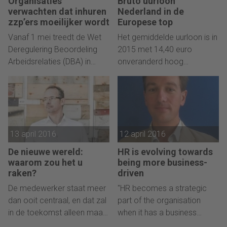
Organisaties
Bruto uurloon
worden geschoven.
verwachten dat inhuren
Nederland in de
zzp’ers moeilijker wordt
Europese top
Vanaf 1 mei treedt de Wet
Het gemiddelde uurloon is in
Deregulering Beoordeling
2015 met 14,40 euro
Arbeidsrelaties (DBA) in
onveranderd hoog
werking. Bijna drie kwart
gebleven, waarbij Onderwijs,
(72%) van de organisaties
onderzoek en ICT
denkt dat met de invoering
bovengemiddeld stegen.
van de wet het moeilijker
wordt zzp’ers in te huren.
13 april 2016
12 april 2016
Een kwart verwacht ook
minder van zzp’ers gebruik
De nieuwe wereld:
HR is evolving towards
te zullen maken.
waarom zou het u
being more business-
raken?
driven
De medewerker staat meer
"HR becomes a strategic
dan ooit centraal, en dat zal
part of the organisation
in de toekomst alleen maar
when it has a business
duidelijker worden. En
impact," says Geoffroy de