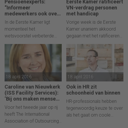
Pensioenexperts:
Eerste Kamer ratificeert
“Informeer
VN-verdrag personen
medewerkers ook over
met handicap
risico’s variabel
In de Eerste Kamer ligt
Vorige week is de Eerste
pensioen”
momenteel het
Kamer unaniem akkoord
wetsvoorstel verbeterde
gegaan met het ratificeren
premieregeling voor. Dit
van het verdrag inzake de
wetsvoorstel moet het
rechten van personen met
mogelijk maken om na de
een handicap.
pensioendatum door te
beleggen met het
18 april 2016
18 april 2016
opgebouwde
pensioenvermogen.
Caroline van Nieuwkerk
Ook in HR zit
Volgens Edwin Schokker en
(ISS Facility Services):
schoonheid van binnen
Wichert Hoekert van Willis
‘Bij ons maken mensen
HR-professionals hebben
de business’
Towers Watson is het zaak
Voor het tweede jaar op rij
tegenwoordig keuze te over
dat werkgevers zich goed
heeft The International
als het gaat om coole
bewust zijn van de
Association of Outsourcing
cloudapplicaties. Waarom
aanstaande wijzigingen in
Professionals ISS benoemd