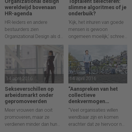
Organizational design
Toptalent selecteren:
wereldwijd bovenaan
slimme algoritmes of je
HR-agenda
onderbuik?
HR-leiders en andere
‘Kijk, het inhuren van goede
bestuurders zien
mensen is gewoon
Organizational Design als de
ongemeen moeilijk,’ schreef
belangrijkste HR-uitdaging
Jack Welch over de vraag:
de komende tijd, gevolgd
wat te doen als je de
door leiderschap en cultuur.
verkeerde aanneemt?
Dit blijkt uit Global Human
Capital Trends 2016, het
14 april 2016
14 april 2016
jaarlijkse HR-
trendsonderzoek van
Sekseverschillen op
“Aanspreken van het
Deloitte onder leiding van
arbeidsmarkt onder
collectieve
HR-goeroe Josh Bersin.
gepromoveerden
denkvermogen
essentieel voor een
Meer vrouwen dan ooit
“Veel organisaties willen
wendbare organisatie”
promoveren, maar ze
wendbaar zijn en komen
verdienen minder dan hun
erachter dat ze hiervoor nog
mannelijke collega’s en
een te ouderwetse