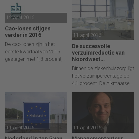
waarom raakt het u?
Lestrange, EMEA Product
Marketing Manager,
12 april 2016
Cornerstone, a company
Cao-lonen stijgen
which focuses on software
verder in 2016
11 april 2016
solutions, offering users a
unified management
De cao-lonen zijn in het
De succesvolle
strategy.
eerste kwartaal van 2016
verzuimreductie van
Noordwest
gestegen met 1,8 procent,
Ziekenhuisgroep
aldus CBS.
Binnen de ziekenhuiszorg ligt
het verzuimpercentage op
4,1 procent. De Alkmaarse
Noordwest Ziekenhuisgroep
heeft met een slim
uitgewerkt mobiliteitsplan
het percentage naar 3,8
procent weten terug te
11 april 2016
11 april 2016
dringen. P&O-manager Hans
Krikke deelt zijn inzichten en
Nederland in top 5 van
Managementauteur