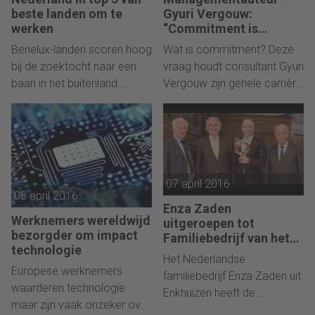
ervaringen.
beste landen om te
Gyuri Vergouw:
werken
“Commitment is
vrijwillig, maar niet
Benelux-landen scoren hoog
Wat is commitment? Deze
vrijblijvend”
bij de zoektocht naar een
vraag houdt consultant Gyuri
baan in het buitenland.
Vergouw zijn gehele carrière
Nederland is het meest
bezig. Zijn zoektocht naar
gewild onder Belgen.
het antwoord resulteerde in
het boek Commitment, met
de ondertitel De belofte van
betrokkenheid en
07 april 2016
bevlogenheid in
08 april 2016
organisaties.
Enza Zaden
Werknemers wereldwijd
uitgeroepen tot
bezorgder om impact
Familiebedrijf van het
technologie
Jaar 2016
Het Nederlandse
Europese werknemers
familiebedrijf Enza Zaden uit
waarderen technologie
Enkhuizen heeft de
maar zijn vaak onzeker over
Familiebedrijven Award