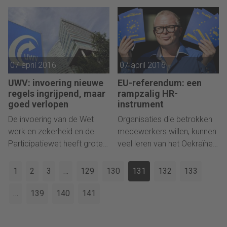
het voortdurend moeten
2016 in de wacht gesleept.
aanleren van nieuwe
Directievoorzitter Jaap
vaardigheden.
Mazereeuw en zijn vader
Piet Mazereeuw ontvingen
de jaarlijkse award vandaag
07 april 2016
07 april 2016
in de Nieuwe Kerk te Den
Haag uit handen van Gerrit
UWV: invoering nieuwe
EU-referendum: een
regels ingrijpend, maar
rampzalig HR-
Zalm, bestuursvoorzitter van
goed verlopen
instrument
ABN AMRO Bank.
De invoering van de Wet
Organisaties die betrokken
werk en zekerheid en de
medewerkers willen, kunnen
Participatiewet heeft grote
veel leren van het Oekraïne-
impact gehad op klanten
referendum. Dat wil zeggen:
van UWV en de organisatie,
hoe het niet moet. Wat
1
2
3
…
129
130
131
132
133
schrijft UWV in haar
iedereen al wist bevestigde
jaarverslag.
een peiling door
…
139
140
141
onderzoeksbureau Ipsos
deze week: dat de