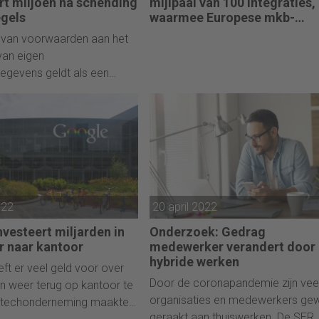
rt miljoen na schending
mijlpaal van 100 integraties,
egels
waarmee Europese mkb-
bedrijven efficiëntere HR-
n van voorwaarden aan het
processen kunnen bouwen
van eigen
egevens geldt als een
vertreding van de wet.
022
20 april 2022
vesteert miljarden in
Onderzoek: Gedrag
r naar kantoor
medewerker verandert door
hybride werken
ft er veel geld voor over
Door de coronapandemie zijn vee
 weer terug op kantoor te
organisaties en medewerkers ge
e techonderneming maakte
geraakt aan thuiswerken. De SER