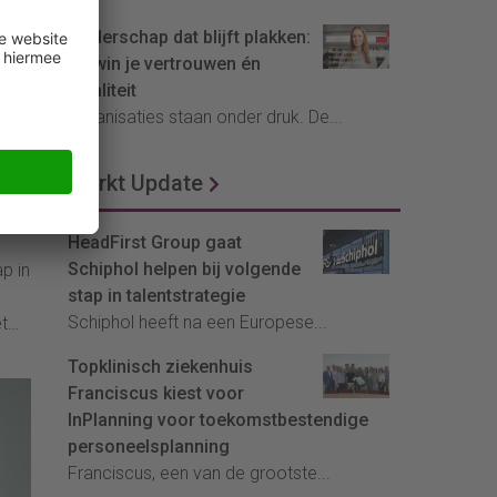
Leiderschap dat blijft plakken:
zo win je vertrouwen én
loyaliteit
Organisaties staan onder druk. De...
Markt Update
HeadFirst Group gaat
Schiphol helpen bij volgende
p in
stap in talentstrategie
Schiphol heeft na een Europese...
Topklinisch ziekenhuis
Franciscus kiest voor
n
InPlanning voor toekomstbestendige
een
personeelsplanning
e
Franciscus, een van de grootste...
et