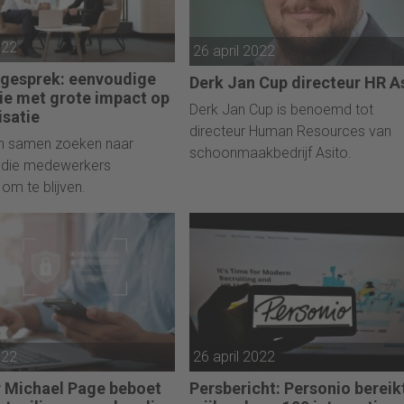
gebied van performance gedreve
marketing voor online retailers. Z
022
26 april 2022
bedient het meer dan 1.200 klant
wereldwijd; in Europa werkt
-gesprek: eenvoudige
Derk Jan Cup directeur HR A
Wunderkind vanuit een UNESCO
tie met grote impact op
Derk Jan Cup is benoemd tot
isatie
grachtenpand in Amsterdam onde
directeur Human Resources van
meer voor Scotch & Soda, G-Star
in samen zoeken naar
schoonmaakbedrijf Asito.
RAW en Clarins.
n die medewerkers
om te blijven.
022
26 april 2022
r Michael Page beboet
Persbericht: Personio bereik