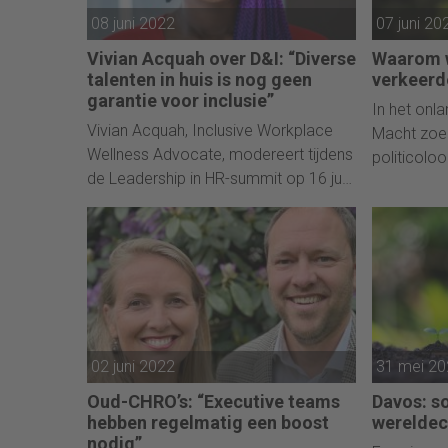
08 juni 2022
07 juni 20
Vivian Acquah over D&I: “Diverse
Waarom w
talenten in huis is nog geen
verkeerd
garantie voor inclusie”
In het onl
Vivian Acquah, Inclusive Workplace
Macht zoek
Wellness Advocate, modereert tijdens
politicolo
de Leadership in HR-summit op 16 juni
Washington
een rondetafelbijeenkomst over
hoe het to
diversiteit, gelijkwaardigheid en
slechte lei
inclusie. Een bijzonder actueel
onderwerp, gezien de huidige krapte
op de arbeidsmarkt. "Het is tijd voor
actie in de taxi."
02 juni 2022
31 mei 2
Oud-CHRO’s: “Executive teams
Davos: s
hebben regelmatig een boost
werelde
nodig”