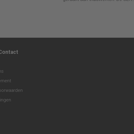
de loop van het jaar 9,5
adviseert dat medewerkers meer
lar te investeren in kantoren
zeggenschap moeten krijgen over
ters.
thuiswerken. Maar hoe zorg je er
dat medewerkers goed omgaan 
deze extra zeggenschap?
 Contact
ns
tement
oorwaarden
lingen