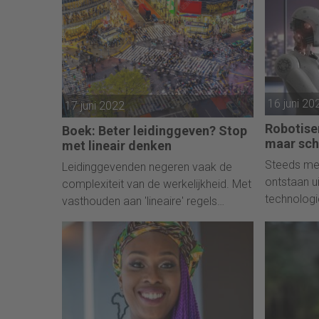
16 juni 20
17 juni 2022
Robotise
Boek: Beter leidinggeven? Stop
maar sch
met lineair denken
Steeds me
Leidinggevenden negeren vaak de
ontstaan u
complexiteit van de werkelijkheid. Met
technolog
vasthouden aan 'lineaire' regels
om andere
werken zij ongewenst gedrag en
chaos in de hand.