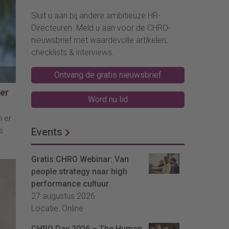
Sluit u aan bij andere ambitieuze HR-
Directeuren. Meld u aan voor de CHRO-
nieuwsbrief met waardevolle artikelen,
checklists & interviews.
Ontvang de gratis nieuwsbrief
er
Word nu lid
n er
Events
s
Gratis CHRO Webinar: Van
people strategy naar high
performance cultuur
 Dat
27 augustus 2026
Locatie: Online
CHRO Day 2026 – The Human