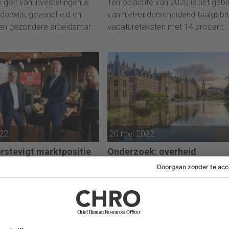
 golf van investeringen is
Ten opzichte van 2020 is het gebr
nderwijs, gezondheid en
van niet-onderscheidend taalgebru
en gezondere arbeidsmarkt
vacatureteksten met 14 procent
 sociale mobiliteit aan te
toegenomen. Dat meldt vacatures
 de post-pandemische
Indeed.
nomie te ondersteunen. Dat
et World Economic Forum
022
20 mei 2022
erstevigt marktpositie
Onderzoek: overheid
raal projectmanagement
aantrekkelijk voor hr-
name Balance en TASK
professionals
 dienstverlener versterkt
Hr-professionals vinden de
aar dienstenaanbod in het
rijksoverheid en de
omein.
provinciale/gemeentelijke overhei
meest aantrekkelijke sectoren, blij