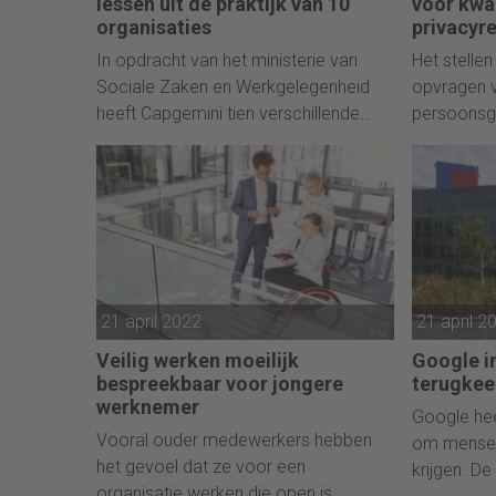
lessen uit de praktijk van 10
voor kwa
organisaties
privacyr
In opdracht van het ministerie van
Het stelle
Sociale Zaken en Werkgelegenheid
opvragen 
heeft Capgemini tien verschillende
persoonsg
organisaties geïnterviewd over het
ernstige o
hybride werken. De rapportage geeft
inzicht in hoe de tien uiteenlopende
organisaties het hybride werken
vormgeven: welke afspraken maken
zij, waar lopen zij tegenaan en welke
voor- en nadelen signaleren zij?
21 april 2022
21 april 2
Veilig werken moeilijk
Google in
bespreekbaar voor jongere
terugkee
werknemer
Google hee
Vooral ouder medewerkers hebben
om mensen
het gevoel dat ze voor een
krijgen. D
organisatie werken die open is.