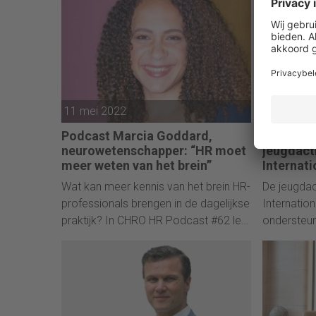
senior leden, zoals Adam Avramescu,
voorheen Director Enterprise
Customer Learning & Enablement bij
Slack.
11 mei 2022
10 mei 2
Podcast Marcia Goddard,
Online c
neurowetenschapper: “HR moet
jeugdact
meer weten van het brein”
Internati
Wat kan meer kennis van het brein HR-
De jeugdac
professionals brengen in de dagelijkse
Internation
praktijk? In CHRO HR Podcast #62 legt
ondersteu
Marcia Goddard uit wat. Onder andere
scale-up I
veel meer grip op de
uitgebreid 
organisatiecultuur. Die wordt immers
moet ervo
sterk bepaald door ons gedrag dat
activisten v
wordt aangestuurd door het brein.
ze voor m