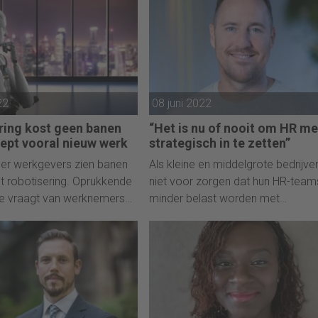
22
08 juni 2022
ring kost geen banen
“Het is nu of nooit om HR me
ept vooral nieuw werk
strategisch in te zetten”
er werkgevers zien banen
Als kleine en middelgrote bedrijve
it robotisering. Oprukkende
niet voor zorgen dat hun HR-team
ie vraagt van werknemers
minder belast worden met
 vaardigheden.
administratieve taken en toegang
krijgen tot solide data voor hun
strategische beslissingen, zetten
bedrijven hun succes op het spel.
stelt Ross Seychell, Chief People
Officer van Personio.