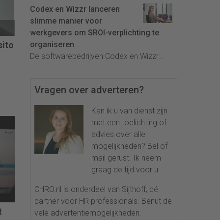
n
Codex en Wizzr lanceren
o
slimme manier voor
en
werkgevers om SROI-verplichting te
sito
organiseren
De softwarebedrijven Codex en Wizzr...
r
Vragen over adverteren?
Kan ik u van dienst zijn
met een toelichting of
advies over alle
mogelijkheden? Bel of
mail gerust. Ik neem
graag de tijd voor u.
CHRO.nl is onderdeel van Sijthoff, dé
partner voor HR professionals. Benut de
t
vele advertentiemogelijkheden.