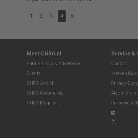
bekend in 
Twintigers en dertigers ervaren veel
miljard dol
minder dat ze in een emotioneel
en datacen
1
2
3
4
5
veilige omgeving werken.
Meer CHRO.nl
Service &
Partnerships & Adverteren
Contact
Events
Werken bij o
CHRO Award
Privacy Sta
CHRO Community
Algemene V
CHRO Magazine
Privacyinstel