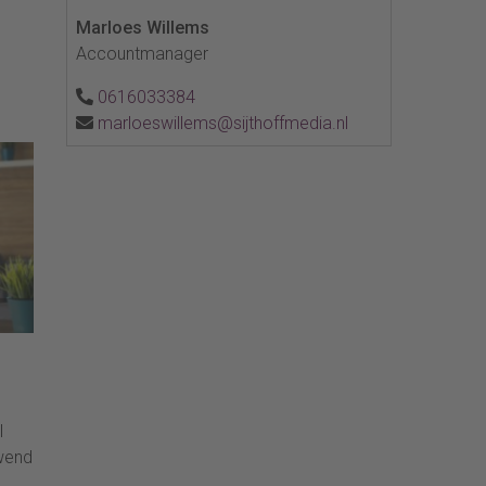
Marloes Willems
Accountmanager
0616033384
marloeswillems@sijthoffmedia.nl
l
wend