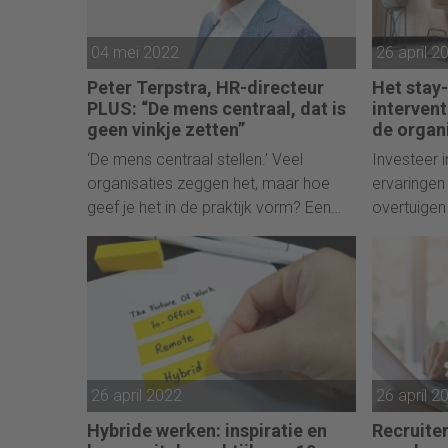
04 mei 2022
26 april 2
Peter Terpstra, HR-directeur
Het stay
PLUS: “De mens centraal, dat is
interven
geen vinkje zetten”
de organ
‘De mens centraal stellen.’ Veel
Investeer 
organisaties zeggen het, maar hoe
ervaringe
geef je het in de praktijk vorm? Een
overtuigen 
kijkje in de keuken bij supermarktketen
PLUS. 'Mensen hebben een keuze, ze
hóéven niet bij PLUS te werken. Wij
moeten dus continu iets meer bieden
om ons te onderscheiden.'
26 april 2022
26 april 2
Hybride werken: inspiratie en
Recruite