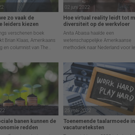
22
02 juni 2022
e zo vaak de
Hoe virtual reality leidt tot 
e leiders kiezen
diversiteit op de werkvloer
angs verschenen boek
Anita Abaisa haalde een
t Brian Klaas, Amerikaans
wetenschappelijke Amerikaanse
og en columnist van The
methodiek naar Nederland voor l
 Post naar verklaringen
en ontwikkelen op de werkvloer. 
ch komt dat we zo vaak
met succes.
ders kiezen.
022
25 mei 2022
ociale banen kunnen de
Toenemende taalarmoede in
conomie redden
vacatureteksten