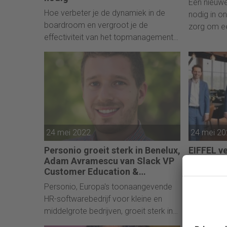
Een nieuwe
Hoe verbeter je de dynamiek in de
nodig in o
boardroom en vergroot je de
zorg om e
effectiviteit van het topmanagement
te creëren,
en daarmee het succes van de hele
pakken en
organisatie? Investeer als
wereldeco
directieteam veel meer tijd in jezelf en
betoogt h
zorg geregeld voor een boost, aldus
(WEF).
oud-CHRO’s Anne Jaakke en Ramon
de Kok.
24 mei 2022
24 mei 2
Personio groeit sterk in Benelux,
EIFFEL v
Adam Avramescu van Slack VP
in integ
Customer Education &
met over
Engagement
Personio, Europa's toonaangevende
De zakelijk
HR-softwarebedrijf voor kleine en
wederom h
middelgrote bedrijven, groeit sterk in
publieke d
de Benelux en breidt het team uit met