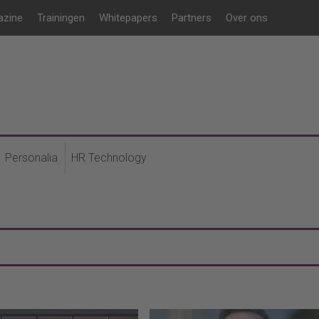
azine
Trainingen
Whitepapers
Partners
Over ons
Personalia
HR Technology