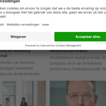
uit onderzoek.
022
10 mei 2022
oaching voor
Wunderkind betreedt
ivisten Amnesty
Nederlandse markt
onal
Amsterdamse vestiging eerste sta
tivisten van Amnesty
Europese uitrol van Amerikaans
al krijgen wereldwijd
performance marketing bedrijf. Het
ning van de Nederlandse
van oorsprong Amerikaanse
nuka Coaching. Een
Wunderkind betreedt per direct de
digitaal coaching traject
Nederlandse markt. Met meer da
or zorgen dat de 200
800 medewerkers wereldwijd en 
eerkrachtig blijven, terwijl
omzet van ruim € 100 miljoen is d
ensenrechten opkomen.
multinational toonaangevend op h