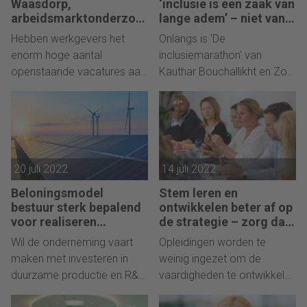
Waasdorp,
‘inclusie is een zaak van
het opleveren? Een
arbeidsmarktonderzoe
lange adem’ – niet van
ker: “Hybride werken
holle frases
verfrissende kijk op
Hebben werkgevers het
Onlangs is 'De
leidt tot
vitaliteits- en
enorm hoge aantal
inclusiemarathon' van
productiviteitsverlies”
preventiebeleid.
openstaande vacatures aan
Kauthar Bouchallikht en Zoë
zichzelf te danken? Deels
Papaikonomou uitgeroepen
wel, vindt Geert-Jan
tot Managementboek van
Waasdorp. Maar hij ziet ook
het Jaar 2022. Een korte
diepere oorzaken, vertelt hij
samenvatting.
in aflevering 65 van de HR
20 juli 2022
14 juli 2022
Podcast.
Beloningsmodel
Stem leren en
bestuur sterk bepalend
ontwikkelen beter af op
voor realiseren
de strategie – zorg dat
duurzame
de organisatie niet
Wil de onderneming vaart
Opleidingen worden te
investeringen
achterop raakt
maken met investeren in
weinig ingezet om de
duurzame productie en R&D
vaardigheden te ontwikkelen
en sturen op
die nodig zijn om de