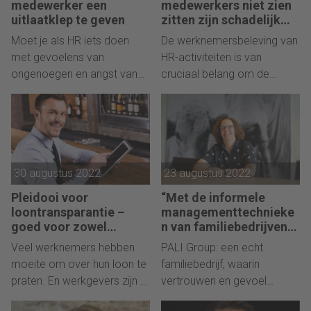
medewerker een
medewerkers niet zien
uitzendmedia-industrie.
uitlaatklep te geven
zitten zijn schadelijk
voor de organisatie
Moet je als HR iets doen
De werknemersbeleving van
met gevoelens van
HR-activiteiten is van
ongenoegen en angst van
cruciaal belang om de
werknemers die niets te
doelen van HR-beleid te
maken hebben met het
behalen.
werk?
30 augustus 2022
23 augustus 2022
Pleidooi voor
“Met de informele
loontransparantie –
managementtechnieke
goed voor zowel
n van familiebedrijven
werknemer als
wordt het meeste
Veel werknemers hebben
PALI Group: een echt
werkgever
bereikt”
moeite om over hun loon te
familiebedrijf, waarin
praten. En werkgevers zijn er
vertrouwen en gevoel
doorgaans ook niet open
belangrijke pijlers zijn. HR-