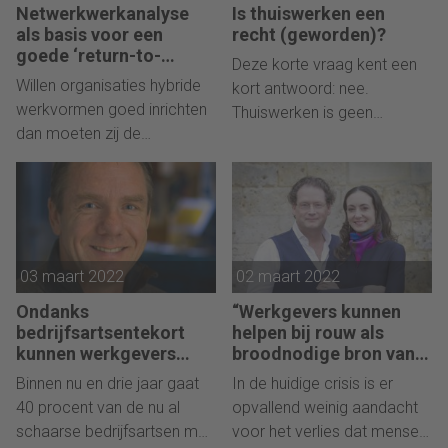
Netwerkwerkanalyse
Is thuiswerken een
als basis voor een
recht (geworden)?
goede ‘return-to-
Deze korte vraag kent een
office’-strategie
Willen organisaties hybride
kort antwoord: nee.
werkvormen goed inrichten
Thuiswerken is geen
dan moeten zij de
absoluut recht. Wél zijn
onderlinge informele
uitzonderingen denkbaar en
werkrelaties scherp in kaart
door corona zou er wel
hebben, schrijft hoogleraar
eens meer mogelijk kunnen
HRM Karin Sanders.
zijn dan we ooit dachten,
schrijft Mr. Astrid Zuidinga.
03 maart 2022
02 maart 2022
Ondanks
“Werkgevers kunnen
bedrijfsartsentekort
helpen bij rouw als
kunnen werkgevers
broodnodige bron van
arbobeleid op peil
zingeving”
Binnen nu en drie jaar gaat
In de huidige crisis is er
houden
40 procent van de nu al
opvallend weinig aandacht
schaarse bedrijfsartsen met
voor het verlies dat mensen