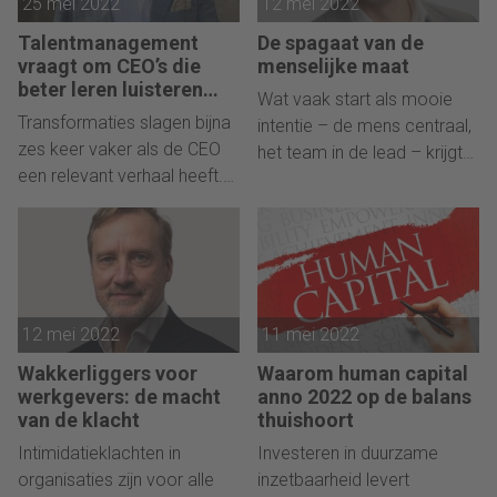
25 mei 2022
12 mei 2022
voorkeuren van
medewerkers in plaats van
Talentmanagement
De spagaat van de
af te gaan op aannames. Zij
vraagt om CEO’s die
menselijke maat
komt nu met een eerste
beter leren luisteren…
Wat vaak start als mooie
onderzoek.
Transformaties slagen bijna
intentie – de mens centraal,
zes keer vaker als de CEO
het team in de lead – krijgt
een relevant verhaal heeft.
regelmatig een eenzijdige
En dat heeft alles te maken
uitwerking, met soms heel
met de employee journey.
nare uitwassen.
12 mei 2022
11 mei 2022
Wakkerliggers voor
Waarom human capital
werkgevers: de macht
anno 2022 op de balans
van de klacht
thuishoort
Intimidatieklachten in
Investeren in duurzame
organisaties zijn voor alle
inzetbaarheid levert