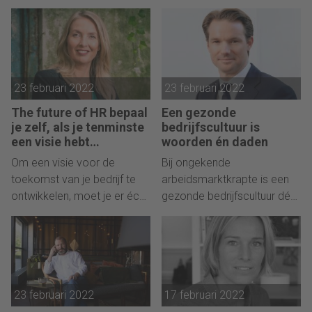
pensioen. Toch kunnen
lijden. Werkgevers kunnen
werkgevers veel doen om
een rol pakken in het
hun arbobeleid op peil te
herstellen van de balans.
houden.
23 februari 2022
23 februari 2022
The future of HR bepaal
Een gezonde
je zelf, als je tenminste
bedrijfscultuur is
een visie hebt…
woorden én daden
Om een visie voor de
Bij ongekende
toekomst van je bedrijf te
arbeidsmarktkrapte is een
ontwikkelen, moet je er écht
gezonde bedrijfscultuur dé
zelf een hebben, zegt
USP, maar cultuur is geen
Topvrouw 2021 Janine Vos
rustig en veilig bezit; het valt
tegen Anne Jaakke.
of staat met adequate
checks and balances.
23 februari 2022
17 februari 2022