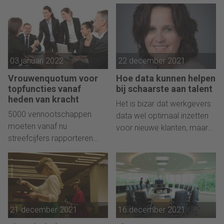
zoals seksueel
bedrijf? Anne Jaakke vroeg
intimiderende teksten. Mr.
het Abbe Luerman, oud
Marcus Draaisma over de
CHRO van Ahold Delhaize.
do’s en don’ts.
03 januari 2022
22 december 2021
Vrouwenquotum voor
Hoe data kunnen helpen
topfuncties vanaf
bij schaarste aan talent
heden van kracht
Het is bizar dat werkgevers
5000 vennootschappen
data wel optimaal inzetten
moeten vanaf nu
voor nieuwe klanten, maar
streefcijfers rapporteren
niet voor het vinden van
over de man-
nieuwe medewerkers.
vrouwverhouding in de top.
21 december 2021
16 december 2021