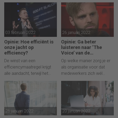
ingaan? Begin met het
praktijk behoorlijk
achterhalen van de
tegenvallen, ziet Ruurd
organisatiecultuur zoals die
Baane.
écht is. Irma Doze legt uit
hoe.
03 februari 2022
26 januari 2022
Opinie: Hoe efficiënt is
Opinie: Ga beter
onze jacht op
luisteren naar ‘The
efficiency?
Voice’ van de
medewerker
De winst van een
Op welke manier zorg je er
efficiencymaatregel krijgt
als organisatie voor dat
alle aandacht, terwijl het
medewerkers zich wél
verlies van een
kunnen en durven uit te
efficiencymaatregel de
spreken? De afgelopen
grootste impact heeft. Dat
twee weken hebben we met
leidt tot ‘roof-efficiency’.
de ontwikkelingen rondom
grensoverschrijdend gedrag
26 januari 2022
20 januari 2022
gezien dat protocollen en
regels voor medewerkers