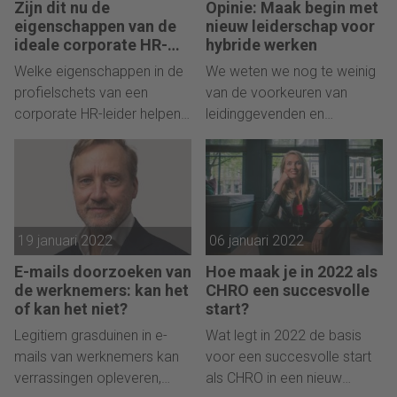
Zijn dit nu de
Opinie: Maak begin met
om klachten te delen niet
eigenschappen van de
nieuw leiderschap voor
voldoende zijn.
ideale corporate HR-
hybride werken
leider?
Welke eigenschappen in de
We weten we nog te weinig
profielschets van een
van de voorkeuren van
corporate HR-leider helpen
leidinggevenden en
de ideale kandidaat vinden?
medewerkers over hybride
Dat hangt er maar net van af
werken, zegt hoogleraar
wat ze betekenen.
HRM Karin Sanders.
19 januari 2022
06 januari 2022
E-mails doorzoeken van
Hoe maak je in 2022 als
de werknemers: kan het
CHRO een succesvolle
of kan het niet?
start?
Legitiem grasduinen in e-
Wat legt in 2022 de basis
mails van werknemers kan
voor een succesvolle start
verrassingen opleveren,
als CHRO in een nieuw