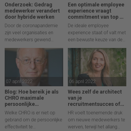
Onderzoek: Gedrag
Een optimale employee
medewerker verandert
experience vraagt
door hybride werken
commitment van top én
leidinggevenden
Door de coronapandemie
De ideale employee
zijn veel organisaties en
experience staat of valt met
medewerkers gewend
een bewuste keuze van de
geraakt aan thuiswerken. De
top en de leidinggevenden.
SER adviseert dat
Daar hoort ook specifiek
medewerkers meer
gedrag bij.
zeggenschap moeten
krijgen over het thuiswerken.
07 april 2022
06 april 2022
Maar hoe zorg je ervoor dat
medewerkers goed
Blog: Hoe bereik je als
Wees zelf de architect
omgaan met deze extra
CHRO maximale
van je
zeggenschap?
persoonlijke
recruitmentsucces of
effectiviteit?
leer toveren :-)
Welke CHRO is er niet op
HR voelt toenemende druk
gebrand om de persoonlijke
om nieuwe medewerkers te
effectiviteit te
werven, terwijl het allang