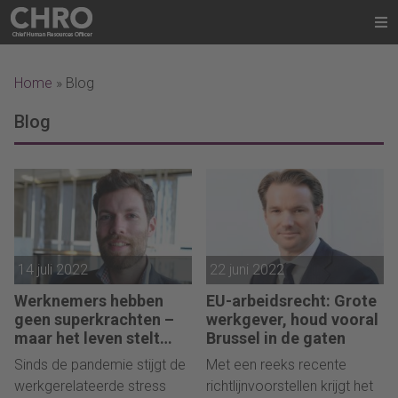
Home
»
Blog
Blog
14 juli 2022
22 juni 2022
Werknemers hebben
EU-arbeidsrecht: Grote
geen superkrachten –
werkgever, houd vooral
maar het leven stelt
Brussel in de gaten
steeds meer eisen
Sinds de pandemie stijgt de
Met een reeks recente
werkgerelateerde stress
richtlijnvoorstellen krijgt het