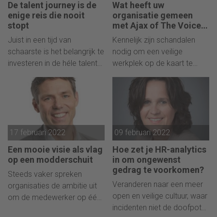
De talent journey is de
Wat heeft uw
enige reis die nooit
organisatie gemeen
stopt
met Ajax of The Voice
of Holland?
Juist in een tijd van
Kennelijk zijn schandalen
schaarste is het belangrijk te
nodig om een veilige
investeren in de héle talent
werkplek op de kaart te
journey. Daarin gaat nog
zetten. Hoe staat het
veel mis, schrijft Sascha
daarmee in uw organisatie?
Becker.
17 februari 2022
09 februari 2022
Een mooie visie als vlag
Hoe zet je HR-analytics
op een modderschuit
in om ongewenst
gedrag te voorkomen?
Steeds vaker spreken
Veranderen naar een meer
organisaties de ambitie uit
open en veilige cultuur, waar
om de medewerker op één
incidenten niet de doofpot
te zetten, maar dat kan in de