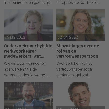
met burn-outs en geestelijke
Europees sociaal beleid
problemen als gevolg.
voortvarend vorm. Gaan
Werkgevers hebben veel
Nederlandse werkgevers
mogelijkheden om deze
meer van Brussel merken?
trend te keren, onder meer
door het werk meer
09 juni 2022
02 juni 2022
individueel in te richten.
Onderzoek naar hybride
Misvattingen over de
werkvoorkeuren
rol van de
medewerkers: wat
vertrouwenspersoon
weten we?
Wie wil waar wanneer en
Over de taken van de
hoe werken? Na de
vertrouwenspersoon
coronapandemie wemelt
bestaan nogal wat
het van de antwoorden op
misverstanden, zowel bij
deze vragen. Hoogleraar
werkgevers als bij
HRM Karin Sanders pleit
medewerkers. Hoe zit het
voor het zorgvuldig
precies?
onderzoeken van de