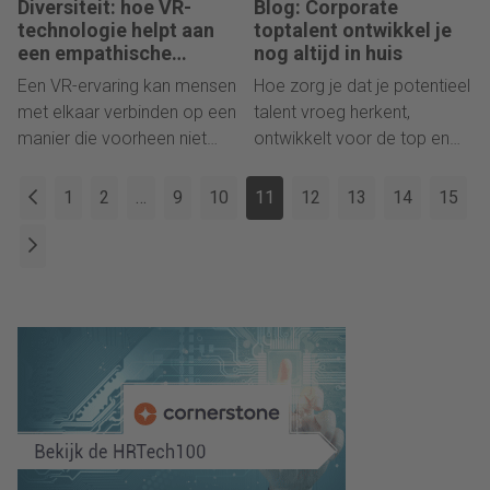
Diversiteit: hoe VR-
Blog: Corporate
technologie helpt aan
toptalent ontwikkel je
een empathische
nog altijd in huis
werkomgeving
Een VR-ervaring kan mensen
Hoe zorg je dat je potentieel
met elkaar verbinden op een
talent vroeg herkent,
manier die voorheen niet
ontwikkelt voor de top en
mogelijk was met andere
lang behoudt? 7 lessen uit
media. Het kan de
de lange loopbaan van oud
1
2
…
9
10
11
12
13
14
15
percepties van mensen
CHRO Kees Blokland.
veranderen en organisaties
helpen bij het creëren van
een meer gewetensvolle
werkomgeving.