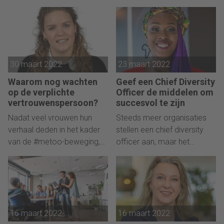
maximaliseren? Enkele do’s
geen onderwerp meer is
en don’ts hiervoor zet Kees
voor HR alleen. Anne
Blokland onder elkaar.
Jaakke over hoe je
recruitment wél moet
aanpakken in deze markt.
30 maart 2022
23 maart 2022
Waarom nog wachten
Geef een Chief Diversity
op de verplichte
Officer de middelen om
vertrouwenspersoon?
succesvol te zijn
Nadat veel vrouwen hun
Steeds meer organisaties
verhaal deden in het kader
stellen een chief diversity
van de #metoo-beweging,
officer aan, maar het
blijven gevallen van
werkelijk verbeteren van de
grensoverschrijdend gedrag
diversiteit in de organisatie
in de publiciteit komen.
vraagt meer.
16 maart 2022
16 maart 2022