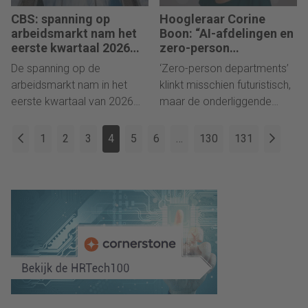
Irene Oerlemans.
omzetverbetering.
CBS: spanning op
Hoogleraar Corine
arbeidsmarkt nam het
Boon: “AI-afdelingen en
eerste kwartaal 2026
zero-person
verder af, opnieuw
departments stellen HR
De spanning op de
‘Zero-person departments’
minder zzp’ers
voor dringende nieuwe
arbeidsmarkt nam in het
klinkt misschien futuristisch,
vragen”
eerste kwartaal van 2026
maar de onderliggende
verder af, aldus het Centraal
keuzes worden vandaag al
Bureau voor de Statistiek.
gemaakt. Juist daarom
1
2
3
4
5
6
…
130
131
Na twee kwartalen daling
moet HR niet pas aanhaken
steeg het aantal banen. Het
wanneer de technologie
aantal zzp’ers daalt nu vijf
volledig operationeel is,
kwartalen op rij.
schrijft hoogleraar HRM &
People Analytics, Corine
Boon.