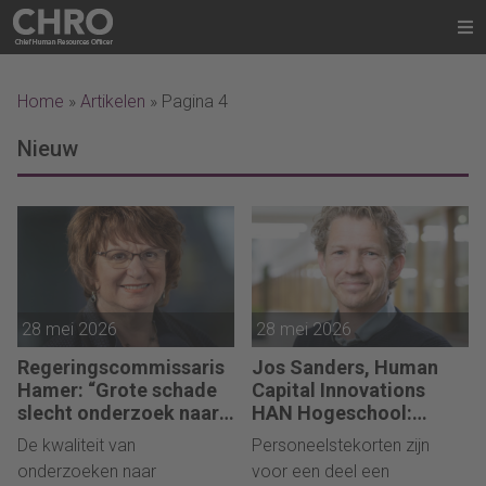
Home
»
Artikelen
»
Pagina 4
Nieuw
28 mei 2026
28 mei 2026
Regeringscommissaris
Jos Sanders, Human
Hamer: “Grote schade
Capital Innovations
slecht onderzoek naar
HAN Hogeschool:
grensoverschrijdend
“Competent zijn is niet
De kwaliteit van
Personeelstekorten zijn
gedrag, ook voor
afhankelijk van een
onderzoeken naar
voor een deel een
organisaties”
diploma”