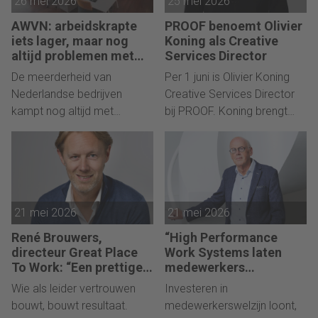
26 mei 2026
25 mei 2026
onderzoekers van Tilburg
werk-privébalans zijn
University.
doorslaggevend.
AWVN: arbeidskrapte
PROOF benoemt Olivier
Tegelijkertijd zetten hoge
iets lager, maar nog
Koning als Creative
werkdruk en een gebrek aan
altijd problemen met
Services Director
vacatures bij 7 op 10
waardering het behoud van
De meerderheid van
Per 1 juni is Olivier Koning
werkgevers
talent onder druk.
Nederlandse bedrijven
Creative Services Director
kampt nog altijd met
bij PROOF. Koning brengt
arbeidsmarktkrapte en bij de
ruim dertig jaar ervaring mee
helft staat de kwaliteit van
vanuit verschillende
productie en dienstverlening
creatieve bureaus en gaat
onder druk. Wel is het
zich richten op het verder
percentage werkgevers met
uitbouwen van klantrelaties,
21 mei 2026
21 mei 2026
personeelstekorten licht
creatieve kwaliteit en
afgenomen.
executiekracht.
René Brouwers,
“High Performance
directeur Great Place
Work Systems laten
To Work: “Een prettige
medewerkers
cultuur is het effect van
presteren, maar kunnen
Wie als leider vertrouwen
Investeren in
goed leiderschap”
de gezondheid
bouwt, bouwt resultaat.
medewerkerswelzijn loont,
schaden”