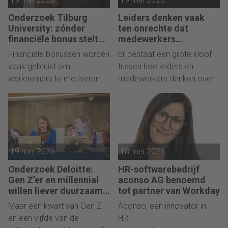
dreigt te gaan, vertellen
Anneke Valk en Filip De
Onderzoek Tilburg
Leiders denken vaak
Groeve - auteurs van
University: zónder
ten onrechte dat
Zwijgverzuim, het
financiële bonus stelt
medewerkers
medewerker
enthousiast zijn over AI
managementboek van het
Financiële bonussen worden
Er bestaat een grote kloof
ambitieuzer doel
jaar.
vaak gebruikt om
tussen hoe leiders en
werknemers te motiveren
medewerkers denken over
om doelstellingen te
AI op de werkvloer, toont
behalen en de productiviteit
Amerikaans onderzoek.
te verhogen. Nieuw
Bedrijven met een sterke
onderzoek van Tilburg
werknemergerichte cultuur
University suggereert dat
hebben zeven keer meer
19 mei 2026
18 mei 2026
deze prikkels soms juist het
kans om AI succesvol te
tegenovergestelde effect
integreren.
Onderzoek Deloitte:
HR-softwarebedrijf
hebben. Werknemers die
Gen Z’er en millennial
aconso AG benoemd
hun eigen doelen stellen,
willen liever duurzaam
tot partner van Workday
doorgroeien dan snel
presteren vaak beter zonder
Maar een kwart van Gen Z
Aconso, een innovator in
carrière maken
een financiële bonus.
en een vijfde van de
HR-