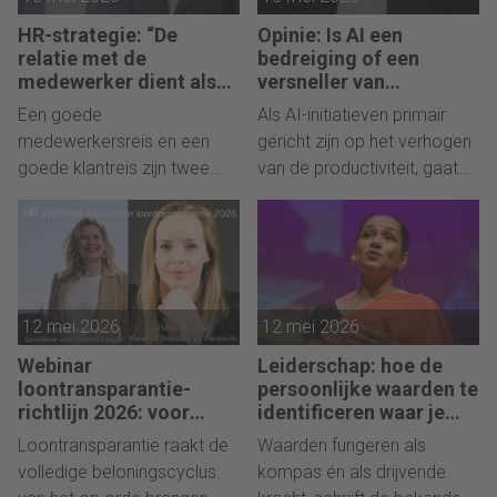
health and HR strategy.
HR-strategie: “De
Opinie: Is AI een
relatie met de
bedreiging of een
medewerker dient als
versneller van
strategisch instrument
werkgeluk? HR speelt
Een goede
Als AI-initiatieven primair
voor de corporate
hierin een cruciale rol
medewerkersreis en een
gericht zijn op het verhogen
agenda”
goede klantreis zijn twee
van de productiviteit, gaat
kanten van dezelfde
dat ten koste van
medaille: gericht bouwen
werkgeluk. De strategische
aan de relatie met de
HR-vraag is daarom breder:
medewerker, versterkt ook
welk werk kunnen we dankzij
de relatie met de klant. Het
AI beter en zelfs menselijker
12 mei 2026
12 mei 2026
Human Relations
maken? Precies daar ligt
Management-model
een prominente rol voor HR,
Webinar
Leiderschap: hoe de
beschrijft de employee
aldus Peter Turien.
loontransparantie-
persoonlijke waarden te
journey in meetbare
richtlijn 2026: voor
identificeren waar je
welke regels moet HR
werkelijk voor staat
waarden. En hoe die zich
Loontransparantie raakt de
Waarden fungeren als
nú in actie komen?
vertalen in 'return on
volledige beloningscyclus:
kompas én als drijvende
relations' in de vorm van