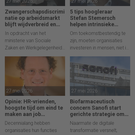
27 mei 2026
27 mei 2026
betoogt Jelle Dijkstra.
mogelijk werd gemaakt.
Zwangerschapsdiscrimi
5 tips hoogleraar
natie op arbeidsmarkt
Stefan Stemersch
blijft wijdverbreid en
helpen intrinsieke
hardnekkig, toont
motivatie talent
In opdracht van het
Om toekomstbestendig te
onderzoek
ministerie van Sociale
zijn, moeten organisaties
Zaken en Werkgelegenheid
investeren in mensen, niet in
bracht SEO Economisch
processen. Dat is de kern
Onderzoek in kaart hoe
van 'De kracht van Talent',
vaak
het nieuwe boek van
zwangerschapsdiscriminatie
hoogleraar Stefan
op het werk voorkomt in
Stremersch.
27 mei 2026
27 mei 2026
Nederland. Het blijkt
wijdverbreid en sinds 2012 is
Opinie: HR-vrienden,
Biofarmaceutisch
daar nauwelijks verandering
hoogste tijd om eind te
concern Sanofi start
in gekomen.
maken aan job
gerichte strategie om
architecture
draagvlak AI bij
Decennialang hebben
Naarmate de digitale
personeel
organisaties hun functies
transformatie versnelt,