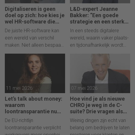
maar nu al aan de gang zijn.
onderzoekers van Tilburg
Digitaliseren is geen
L&D-expert Jeanne
University.
doel op zich: hoe kies je
Bakker: “Een goede
wel HR-software die
strategie en een sterke
écht bij de organisatie
cultuur gedijen alleen
De juiste HR-software kan
In een steeds digitalere
past?
samen”
een wereld van verschil
wereld, waarin vaker plaats-
maken. Niet alleen bespaar
en tijdonafhankelijk wordt
je tijd en voorkom je fouten,
gewerkt, ligt verlies van
je creëert ook ruimte voor
organisatiecultuur op de
strategisch werk en een
loer. Jeanne Bakker deelt de
hogere
do’s en don’ts om die cultuur
medewerkertevredenheid.
juist te versterken en
11 mei 2026
07 mei 2026
Maar hoe voorkom je dat je
medewerkers betrokken en
kiest voor een systeem dat
gemotiveerd te houden. Met
Let’s talk about money:
Hoe vind je als nieuwe
in de praktijk amper gebruikt
een sleutelrol voor HR.
waarom
CHRO je weg in de C-
wordt of slecht aansluit bij
loontransparantie nu
suite? Drie vragen als
echt onvermijdelijk
leidraad
jullie processen?
De EU-richtlijn
Weinig dingen zijn echt van
wordt
loontransparantie verplicht
belang om bedrijven te laten
werkgevers meer openheid
presteren voor klanten en