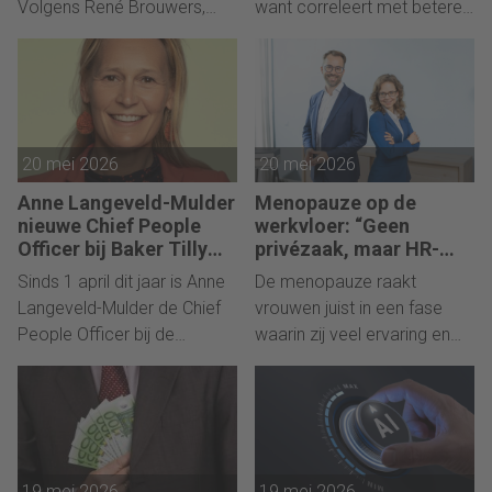
Volgens René Brouwers,
want correleert met betere
directeur van Great Place To
prestaties, zo illustreren
Work Nederland, is dat geen
klassieke HR-modellen.
zachte boodschap maar
Maar de effecten moeten
een harde
goed gemonitord worden.
performancestelling. Hij
Emeritus hoogleraar HRM
20 mei 2026
20 mei 2026
vindt dat de CHRO eigenlijk
Jaap Paauwe ziet een
Chief Trust Officer zou
belangrijke regierol voor HR.
Anne Langeveld-Mulder
Menopauze op de
moeten heten.
nieuwe Chief People
werkvloer: “Geen
Officer bij Baker Tilly
privézaak, maar HR-
Nederland
thema én
Sinds 1 april dit jaar is Anne
De menopauze raakt
leiderschapsvraagstuk”
Langeveld-Mulder de Chief
vrouwen juist in een fase
People Officer bij de
waarin zij veel ervaring en
Nederlandse tak van het
leiderschap meebrengen.
wereldwijd opererende
Toch blijft het onderwerp op
accountants- en
de werkvloer nog te vaak
advieskantoor Baker Tilly.
onbesproken, waardoor
waardevol talent verloren
19 mei 2026
19 mei 2026